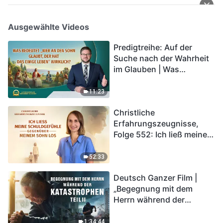
Ausgewählte Videos
Predigtreihe: Auf der
Suche nach der Wahrheit
im Glauben | Was
bedeutet „Wer an den
Sohn glaubt, der hat das
11:23
ewige Leben“ wirklich?
Christliche
Erfahrungszeugnisse,
Folge 552: Ich ließ meine
Schuldgefühle gegenüber
meinem Sohn los
52:33
Deutsch Ganzer Film |
„Begegnung mit dem
Herrn während der
Katastrophen“ (Teil II) | Die
Katastrophen der Endzeit
1:34:44