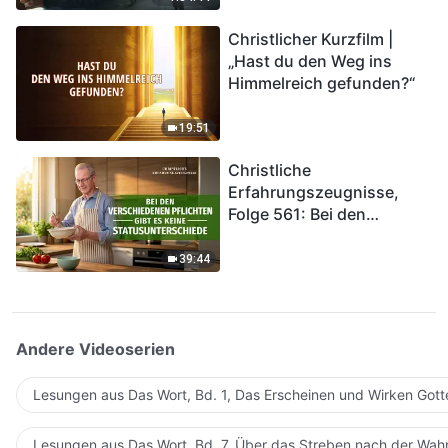
kommen. Wie können wir
Christlicher Kurzfilm |
in das Königreich Gottes
„Hast du den Weg ins
eintreten?
Himmelreich gefunden?“
19:51
Christliche
Erfahrungszeugnisse,
Folge 561: Bei den
verschiedenen Pflichten
gibt es keine
39:44
Statusunterschiede
Andere Videoserien
Lesungen aus Das Wort, Bd. 1, Das Erscheinen und Wirken Gott
Lesungen aus Das Wort, Bd. 7, Über das Streben nach der Wahr