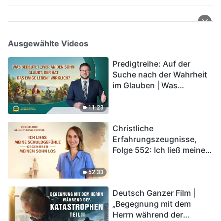
Ausgewählte Videos
Predigtreihe: Auf der
Suche nach der Wahrheit
im Glauben | Was
bedeutet „Wer an den
Sohn glaubt, der hat das
11:23
ewige Leben“ wirklich?
Christliche
Erfahrungszeugnisse,
Folge 552: Ich ließ meine
Schuldgefühle gegenüber
meinem Sohn los
52:33
Deutsch Ganzer Film |
„Begegnung mit dem
Herrn während der