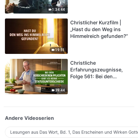
Katastrophen“ (Teil II) | Die
Katastrophen der Endzeit
1:34:44
kommen. Wie können wir
Christlicher Kurzfilm |
in das Königreich Gottes
„Hast du den Weg ins
eintreten?
Himmelreich gefunden?“
19:51
Christliche
Erfahrungszeugnisse,
Folge 561: Bei den
verschiedenen Pflichten
gibt es keine
39:44
Statusunterschiede
Andere Videoserien
Lesungen aus Das Wort, Bd. 1, Das Erscheinen und Wirken Gott