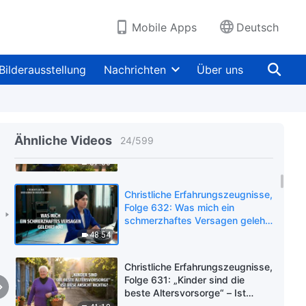
Eine Gnade Gottes
38:40
Mobile Apps
Deutsch
Christliche Erfahrungszeugnisse,
Folge 634: Gelernte Lektionen
Bilderausstellung
Nachrichten
Über uns
nach der Neuzuweisung meiner
Pflicht
49:26
Christliche Erfahrungszeugnisse,
Folge 633: Ich korrigierte meine
Ähnliche Videos
24
/
599
falschen Auffassungen über den
Glauben an Gott
37:30
Christliche Erfahrungszeugnisse,
Folge 632: Was mich ein
schmerzhaftes Versagen gelehrt
hat
48:54
Christliche Erfahrungszeugnisse,
Folge 631: „Kinder sind die
beste Altersvorsorge“ – Ist
diese Ansicht richtig?