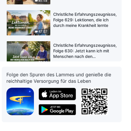
41:18
Christliche Erfahrungszeugnisse,
Folge 629: Lektionen, die ich
durch meine Krankheit lernte
47:07
Christliche Erfahrungszeugnisse,
Folge 630: Jetzt kann ich mit
Menschen nach den
Grundsätzen umgehen
38:36
Folge den Spuren des Lammes und genieße die
Christliche Erfahrungszeugnisse,
reichhaltige Versorgung für das Leben
Folge 628: Ich habe gelernt,
meine Pflicht auf bodenständige
Weise zu tun
50:49
Christliche Erfahrungszeugnisse,
Folge 627: Als mein Verlangen
nach Segen zerbrach
38:58