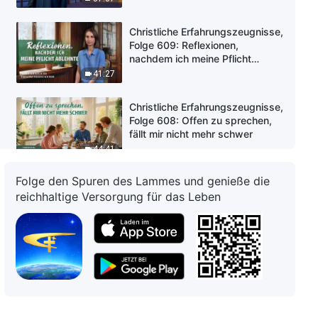
Christliche Erfahrungszeugnisse,
Folge 609: Reflexionen,
nachdem ich meine Pflicht
ablehnte
41:27
Christliche Erfahrungszeugnisse,
Folge 608: Offen zu sprechen,
fällt mir nicht mehr schwer
44:41
Folge den Spuren des Lammes und genieße die
Christliche Erfahrungszeugnisse,
reichhaltige Versorgung für das Leben
Folge 607: Reflexionen über das
Frönen der Bequemlichkeit
57:37
Christliche Erfahrungszeugnisse,
Folge 606: Wie ich mich von den
Versuchungen des Geldes, des
Ruhms und des Gewinns
40:07
befreite