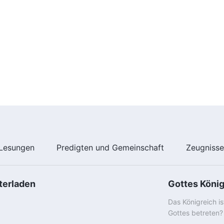
Lesungen
Predigten und Gemeinschaft
Zeugniss
terladen
Gottes Köni
Das Königreich i
Gottes betreten?