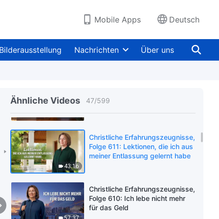
und Vorstellungen beruht
48:18
Mobile Apps
Deutsch
Christliche Erfahrungszeugnisse,
Folge 613: Ich habe endlich
Bilderausstellung
Nachrichten
Über uns
aufgehört, mich zu verstellen
und eine Fassade
44:43
aufrechtzuerhalten
Christliche Erfahrungszeugnisse,
Folge 578: Seine Pflicht
Ähnliche Videos
47
/
599
oberflächlich auszuführen ist
wirklich eine Gefahr
48:16
Christliche Erfahrungszeugnisse,
Folge 611: Lektionen, die ich aus
meiner Entlassung gelernt habe
43:16
Christliche Erfahrungszeugnisse,
Folge 610: Ich lebe nicht mehr
für das Geld
57:37