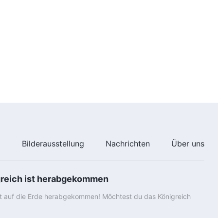
glauben?
46:30
Christliche Erfahrungszeugnisse,
Folge 590: Reflektionen darüber,
keine wirkliche Arbeit zu tun
50:27
Christliche Erfahrungszeugnisse,
Folge 596: Warum ich keine
Bürde tragen wollte
39:08
Christliche Erfahrungszeugnisse,
Folge 593: Ich bin nicht länger
e
Bilderausstellung
Nachrichten
Über uns
von meiner Verfehlung gefesselt
51:32
greich ist herabgekommen
Christliche Erfahrungszeugnisse,
Folge 589: Die Verbreitung des
st auf die Erde herabgekommen! Möchtest du das Königreich
Evangeliums während der
Pandemie
45:37