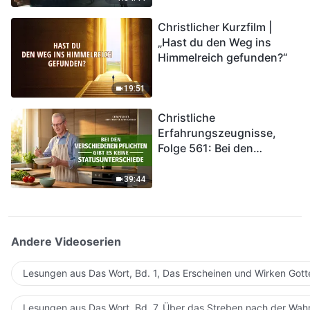
kommen. Wie können wir
Christlicher Kurzfilm |
in das Königreich Gottes
„Hast du den Weg ins
eintreten?
Himmelreich gefunden?“
19:51
Christliche
Erfahrungszeugnisse,
Folge 561: Bei den
verschiedenen Pflichten
gibt es keine
39:44
Statusunterschiede
Andere Videoserien
Lesungen aus Das Wort, Bd. 1, Das Erscheinen und Wirken Gott
Lesungen aus Das Wort, Bd. 7, Über das Streben nach der Wahr