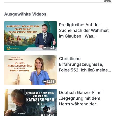
Ausgewählte Videos
Predigtreihe: Auf der
Suche nach der Wahrheit
im Glauben | Was
bedeutet „Wer an den
Sohn glaubt, der hat das
11:23
ewige Leben“ wirklich?
Christliche
Erfahrungszeugnisse,
Folge 552: Ich ließ meine
Schuldgefühle gegenüber
meinem Sohn los
52:33
Deutsch Ganzer Film |
„Begegnung mit dem
Herrn während der
Katastrophen“ (Teil II) | Die
Katastrophen der Endzeit
1:34:44