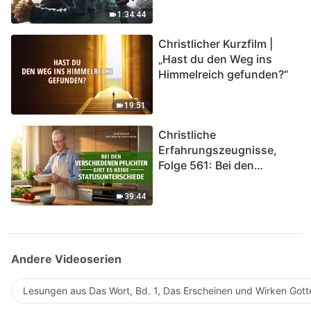
Katastrophen der Endzeit
1:34:44
kommen. Wie können wir
Christlicher Kurzfilm |
in das Königreich Gottes
„Hast du den Weg ins
eintreten?
Himmelreich gefunden?“
19:51
Christliche
Erfahrungszeugnisse,
Folge 561: Bei den
verschiedenen Pflichten
gibt es keine
39:44
Statusunterschiede
Andere Videoserien
Lesungen aus Das Wort, Bd. 1, Das Erscheinen und Wirken Gott