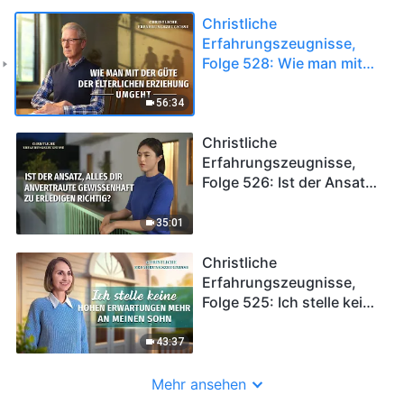
Christliche
Erfahrungszeugnisse,
Folge 528: Wie man mit
der Güte der elterlichen
Erziehung umgeht
56:34
Christliche
Erfahrungszeugnisse,
Folge 526: Ist der Ansatz,
alles dir Anvertraute
gewissenhaft zu
35:01
erledigen richtig?
Christliche
Erfahrungszeugnisse,
Folge 525: Ich stelle keine
hohen Erwartungen mehr
an meinen Sohn
43:37
Mehr ansehen