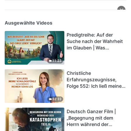
Ausgewählte Videos
Predigtreihe: Auf der
Suche nach der Wahrheit
im Glauben | Was
bedeutet „Wer an den
Sohn glaubt, der hat das
11:23
ewige Leben“ wirklich?
Christliche
Erfahrungszeugnisse,
Folge 552: Ich ließ meine
Schuldgefühle gegenüber
meinem Sohn los
52:33
Deutsch Ganzer Film |
„Begegnung mit dem
Herrn während der
Katastrophen“ (Teil II) | Die