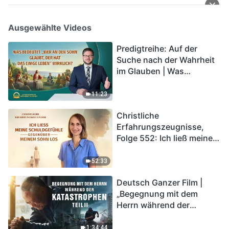
Ausgewählte Videos
Predigtreihe: Auf der
Suche nach der Wahrheit
im Glauben | Was
bedeutet „Wer an den
Sohn glaubt, der hat das
11:23
ewige Leben“ wirklich?
Christliche
Erfahrungszeugnisse,
Folge 552: Ich ließ meine
Schuldgefühle gegenüber
meinem Sohn los
52:33
Deutsch Ganzer Film |
„Begegnung mit dem
Herrn während der
Katastrophen“ (Teil II) | Die
Katastrophen der Endzeit
1:34:44