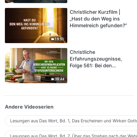
kommen. Wie können wir
Christlicher Kurzfilm |
in das Königreich Gottes
„Hast du den Weg ins
eintreten?
Himmelreich gefunden?“
19:51
Christliche
Erfahrungszeugnisse,
Folge 561: Bei den
verschiedenen Pflichten
gibt es keine
39:44
Statusunterschiede
Andere Videoserien
Lesungen aus Das Wort, Bd. 1, Das Erscheinen und Wirken Gott
Lesungen aus Das Wort, Bd. 7, Über das Streben nach der Wahr