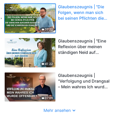
Glaubenszeugnis | "Die
Folgen, wenn man sich
bei seinen Pflichten die
einfachen Aufgaben
aussucht und die
37:22
schwierigen vermeidet"
Glaubenszeugnis | "Eine
Reflexion über meinen
ständigen Neid auf
andere"
41:22
Glaubenszeugnis |
"Verfolgung und Drangsal
– Mein wahres Ich wurde
offenbart"
37:09
Mehr ansehen