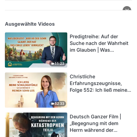
Ausgewählte Videos
Predigtreihe: Auf der
Suche nach der Wahrheit
im Glauben | Was
bedeutet „Wer an den
Sohn glaubt, der hat das
11:23
ewige Leben“ wirklich?
Christliche
Erfahrungszeugnisse,
Folge 552: Ich ließ meine
Schuldgefühle gegenüber
meinem Sohn los
52:33
Deutsch Ganzer Film |
„Begegnung mit dem
Herrn während der
Katastrophen“ (Teil II) | Die