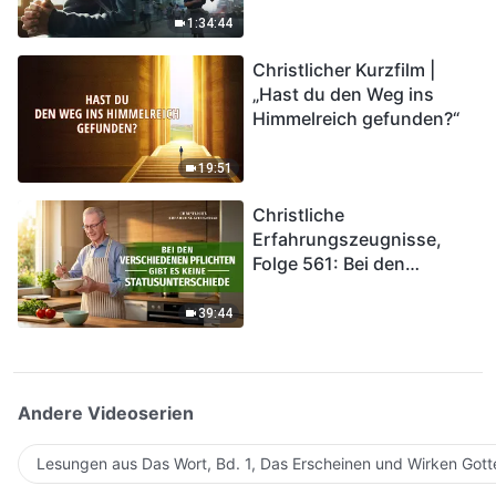
Katastrophen der Endzeit
1:34:44
kommen. Wie können wir
Christlicher Kurzfilm |
in das Königreich Gottes
„Hast du den Weg ins
eintreten?
Himmelreich gefunden?“
19:51
Christliche
Erfahrungszeugnisse,
Folge 561: Bei den
verschiedenen Pflichten
gibt es keine
39:44
Statusunterschiede
Andere Videoserien
Lesungen aus Das Wort, Bd. 1, Das Erscheinen und Wirken Gott