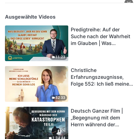
Ausgewählte Videos
Predigtreihe: Auf der
Suche nach der Wahrheit
im Glauben | Was
bedeutet „Wer an den
Sohn glaubt, der hat das
11:23
ewige Leben“ wirklich?
Christliche
Erfahrungszeugnisse,
Folge 552: Ich ließ meine
Schuldgefühle gegenüber
meinem Sohn los
52:33
Deutsch Ganzer Film |
„Begegnung mit dem
Herrn während der
Katastrophen“ (Teil II) | Die
Katastrophen der Endzeit
1:34:44