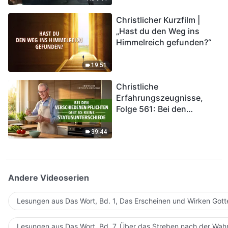
kommen. Wie können wir
Christlicher Kurzfilm |
in das Königreich Gottes
„Hast du den Weg ins
eintreten?
Himmelreich gefunden?“
19:51
Christliche
Erfahrungszeugnisse,
Folge 561: Bei den
verschiedenen Pflichten
gibt es keine
39:44
Statusunterschiede
Andere Videoserien
Lesungen aus Das Wort, Bd. 1, Das Erscheinen und Wirken Gott
Lesungen aus Das Wort, Bd. 7, Über das Streben nach der Wahr