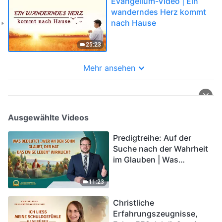
Evangelium-Video | Ein
wanderndes Herz kommt
nach Hause
25:23
Mehr ansehen
Ausgewählte Videos
Predigtreihe: Auf der
Suche nach der Wahrheit
im Glauben | Was
bedeutet „Wer an den
Sohn glaubt, der hat das
11:23
ewige Leben“ wirklich?
Christliche
Erfahrungszeugnisse,