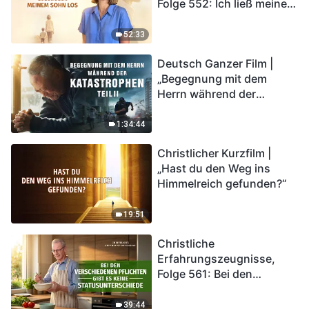
Folge 552: Ich ließ meine
Schuldgefühle gegenüber
meinem Sohn los
52:33
Deutsch Ganzer Film |
„Begegnung mit dem
Herrn während der
Katastrophen“ (Teil II) | Die
Katastrophen der Endzeit
1:34:44
kommen. Wie können wir
Christlicher Kurzfilm |
in das Königreich Gottes
„Hast du den Weg ins
eintreten?
Himmelreich gefunden?“
19:51
Christliche
Erfahrungszeugnisse,
Folge 561: Bei den
verschiedenen Pflichten
gibt es keine
39:44