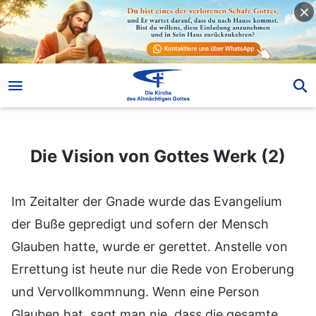
Die Vision von Gottes Werk (2)
Die Vision von Gottes Werk (2)
Im Zeitalter der Gnade wurde das Evangelium der Buße gepredigt und sofern der Mensch Glauben hatte, wurde er gerettet. Anstelle von Errettung ist heute nur die Rede von Eroberung und Vervollkommnung. Wenn eine Person Glauben hat, sagt man nie, dass die gesamte Familie gesegnet sein wird oder dass einmal gerettet für immer gerettet bedeutet. Diese Worte spricht heute niemand mehr und solche Dinge sind überholt. Damals war das Werk Jesu die Erlösung der gesamten Menschheit. Die Sünden all jener, die an Ihn glaubten, wurden vergeben; solange du an Ihn glaubtest, würde Er dich erlösen. Wenn du an Ihn glaubtest, warst du nicht mehr von Sünde, du warst von deinen Sünden befreit. Das bedeutete es, errettet und durch den Glauben gerechtfertigt zu sein. In den Gläubigen verblieb jedoch das, was gegen Gott rebellierte und sich Ihm widersetzte und noch langsam beseitigt werden musste. Erlösung bedeutete nicht, dass der Mensch von Jesus vollkommen gewonnen war, sondern dass der Mensch nicht mehr sündig war, dass ihm seine Sünden vergeben worden waren: unter der Voraussetzung, dass du glaubtest, würdest du nie mehr sündig sein. Viel des damaligen Wirkens Jesu war für Seine Jünger unbegreiflich und Er sagte vieles, was die Menschen nicht verstanden. Das lag daran, dass Er damals keinen Aufschluss darüber gab. Deshalb erstellte Matthäus einige Jahre nach Seinem Fortgehen einen Stammbaum für Jesus, und auch andere arbeiteten an vielem, was dem menschlichen Willen entsprang. Jesus kam nicht, um den Menschen zu vervollkommnen und zu gewinnen, sondern um eine Phase des Werkes zu vollbringen: das Evangelium des Himmelreichs hervorzubringen und das Werk der Kreuzigung zu vollenden. Und so endete Sein Werk vollständig, nachdem Jesus gekreuzigt worden war. Aber in der gegenwärtigen Phase – dem Eroberungswerk – müssen weitere Worte gesprochen werden, muss mehr Werk vollbracht werden und es müssen viele Abläufe stattfinden. Zudem müssen auch die Geheimnisse von Jesus’ und Jehovas Werk enthüllt werden, damit alle Menschen Verständnis und Klarheit in ihrem Glauben haben können, denn das ist das Werk der letzten Tage, und die letzten Tage sind der Abschluss von Gottes Werk, die Zeit, in der dieses Werk endet. Diese Phase des Werks wird dir das Gesetz Jehovas und die Erlösung Jesu erläutern und dadurch sollst du in erster Linie das gesamte Werk von Gottes sechstausendjährigem Führungsplan verstehen und die ganze Bedeutung und das Wesen des sechstausendjähreigen Führungsplans erfassen sowie den Zweck des ganzen Wirkens Jesu und aller Worte, die Er sprach, und sogar deinen blinden Glauben an die Bibel und deine Anbetung dieser begreifen. Das alles wird dir ein gründliches Verständnis ermöglichen. Du wirst beides verstehen – sowohl das von Jesus vollbrachte Werk als auch das heutige Werk Gottes; du wirst die Wahrheit, das Leben und den Weg in ihrer Gesamtheit verstehen und betrachten. Warum ging Jesus während der Phase des Werks, die von Jesus vollbracht wurde, fort, ohne das abschließende Werk zu vollbringen? Weil die Phase des Wirkens Jesu nicht das abschließende Werk war. Als Er an das Kreuz geschlagen wurde, fanden auch Seine Worte ein Ende; nach Seiner Kreuzigung war Sein Werk vollständig beendet. Die gegenwärtige Phase ist anders: Erst wenn die Worte bis zu Ende gesprochen sind und Gottes gesamtes Werk abgeschlossen ist, wird Sein Werk beendet sein. Während der Phase des Werkes, in der Jesus wirkte, gab es viele Worte, die ungesagt blieben oder die nicht vollständig formuliert wurden. Doch Jesus kümmerte es nicht, was Er sagte oder nicht sagte, denn Sein Amt war nicht ein Amt der Worte, und so ging Er nach Seiner Kreuzigung fort. Diese Phase des Werkes galt hauptsächlich der Kreuzigung und unterscheidet sich von der derzeitigen Phase. Diese gegenwärtige Phase des Werkes gilt hauptsächlich der Vollendung, der Aufräumung, und dem Abschluss des gesamten Werkes. Wenn die Worte nicht gänzlich zu Ende gesprochen werden, kann dieses Werk unmöglich abgeschlossen werden, denn in dieser Phase des Werkes wird das gesamte Werk durch den Einsatz von Worten beendet und vollbracht. Als Jesus damals wirkte, war vieles davon für den Menschen unbegreiflich. Er ging leise fort, und heute gibt es immer noch Viele, die Seine Worte nicht verstehen, deren Verständnis fehlerhaft ist, doch sie selbst halten es für richtig und wissen nicht, dass sie sich irren. Die letzte Phase wird das Werk Gottes vollständig beenden und einen Abschluss bilden. Alle werden den Führungsplan Gottes schließlich verstehen und kennen. Die Auffassungen im Menschen, seine Absichten, sein absurdes und abwegiges Verständnis, seine Auffassungen vom Werk Jehovas und Jesu, seine Ansichten zu den Nichtgläubigen und alle seine anderen Verdrehungen werden korrigiert. Und der Mensch wird alle richtigen Wege des Lebens verstehen sowie das ganze von Gott vollbrachte Werk und die gesamte Wahrheit. Wenn das geschieht, wird diese Phase des Werkes zu Ende gehen. Jehovas Werk war die Weltschöpfung, es war der Anfang; diese Phase des Werkes ist das Ende des Werkes, und sie ist der Abschluss. Am Anfang wurde das Werk Gottes unter den Auserwählten Israels ausgeführt und es war die Dämmerung einer neuen Zeit im heiligsten aller Orte. Die letzte Phase des Werks wird im unreinsten aller Länder durchgeführt, um die Welt zu richten und das Zeitalter zu beenden. In der ersten Phase wurde Gottes Werk am hellsten aller Orte vollbracht, und die letzte Phase wird am finstersten aller Orte ausgeführt, und diese Finsternis wird vertrieben, das Licht hervorgebracht und alle Menschen erobert. Wenn die Menschen dieses unreinsten und finstersten aller Orte erobert worden sind und die gesamte Bevölkerung anerkannt hat, dass es einen Gott gibt, und anerkennt, wer der wahre Gott ist, und wenn jeder Mensch völlig überzeugt worden ist, dann wird diese Tatsache verwendet, um das Eroberungswerk im gesamten Universum auszuführen. Diese Phase des Werkes ist symbolisch: Sobald das Werk dieses Zeitalters beendet worden ist, wird das Werk der sechstausendjährigen Führung vollständig enden. Sobald diejenigen am dunkelsten aller Orte erobert sind, versteht sich von selbst, dass das überall sonst auch so sein wird. Von daher trägt nur das Eroberungswerk in China eine bedeutungsvolle Symbolik. China verkörpert alle Mächte der Finsternis, und das chinesische Volk verkörpert all jene, die fleischlich sind, Satan gehören und aus Fleisch und Blut sind. Das chinesische Volk ist es, das durch den großen roten Drachen am meisten verdorben wurde, das den größten Widerstand gegen Gott leistet, dessen Menschlichkeit am niederträchtigsten und unreinsten ist, und somit ist es die Urform der gesamten, verdorbenen Menschheit. Das soll nicht bedeuten, andere Länder hätten überhaupt keine Probleme. Die Auffassungen der Menschen sind alle gleich, und obwohl die Menschen dieser Länder guten Kalibers sein mögen, wenn sie Gott nicht kennen, dann heißt das wohl, dass sie sich Ihm widersetzen. Warum haben sich auch die Juden Gott widersetzt und sich gegen Ihn aufgelehnt? Warum haben sich auch die Pharisäer Ihm widersetzt? Warum hat Judas Jesus verraten? Damals kannten viele der Jünger Jesus nicht. Warum glaubten die Menschen, nachdem Jesus gekreuzigt worden und auferstanden war, noch immer nicht an Ihn? Ist die Aufsässigkeit des Menschen nicht genau die gleiche? Es ist lediglich so, dass das chinesische Volk als Beispiel dient, und wenn seine Menschen erobert worden sind, werden sie zu Beispielen und zu Vorbildern und werden anderen als Referenz dienen. Warum habe Ich immer wieder gesagt, dass ihr eine Beigabe zu Meinem Führungsplan seid? Im chinesischen Volk haben sich Verdorbenheit, Unreinheit, Ungerechtigkeit, Widerstand und Rebellion am meisten manifestiert und sich in all ihren verschiedenen Formen offenbart. Einerseits sind die Chinesen von schwachem Kaliber, und andererseits sind ihre Leben und Denkweisen rückständig und ihre Gewohnheiten, ihr soziales Umfeld, ihre gebürtigen Familien sind allesamt armselig und äußerst rückständig. Ihr Status ist auch sehr niedrig. Das Werk an diesem Ort ist symbolisch, und nachdem dieses Werk zur Probe in seiner Gesamtheit ausgeführt worden ist, wird das nachfolgende Werk Gottes viel leichter sein. Wenn dieser Arbeitsschritt abgeschlossen werden kann, dann wird das nachfolgende Werk ohne Frage funktionieren. Sobald diese Arbeitsstufe vollbracht worden ist, wird ein großer Erfolg völlig erlangt worden sein und das Eroberungswerk im gesamten Universum wird vollständig beendet sein. Und zwar wird das Werk unter euch, sobald es erfolgreich gewesen ist, dem Erfolg im gesamten Universum gleichkommen. Das ist die Wichtigkeit dessen, weshalb Ich euch als Beispiel und Vorbild fungieren lasse. Rebellion, Widerstand, Unreinheit, Ungerechtigkeit – all das findet man in diesen Menschen, und in ihnen ist die gesamte Rebellion der Menschheit vertreten. Sie sind wirklich unglaublich. Deshalb werden sie als der Inbegriff der Eroberung hochgehalten, und wenn sie erst erobert worden sind, werden sie auf natürliche Weise zu einem Vorbild und Beispiel für andere werden. Nichts war mehr symbolisch als das Ausführen der ersten Phase in Israel: Die Israeliten waren von allen Völkern das heiligste und am wenigsten verdorbene, und so war der Beginn der neuen Epoche in diesem Land von größter Wichtigkeit. Man kann sagen, dass die Vorväter der Menschheit aus Israel kamen und dass Israel der Geburtsort von Gottes Werk war. Am Anfang waren diese Menschen äußerst heilig, und sie beteten alle Jehova an, und Gottes Wirken in ihnen konnte die größten Resultate hervorbringen. Die gesamte Bibel zeichnet das Werk von zwei Zeitaltern auf: Eines war das Werk des Zeitalters des Gesetzes und das andere war das Werk des Zeitalters der Gnade. Das Alte Testament erfasst die Worte Jehovas an die Israeliten und Sein Werk in Israel; das Neue Testament erfasst das Werk Jesu in Judäa. Aber weshalb enthält die Bibel keine chinesischen Namen? Weil die ersten zwei