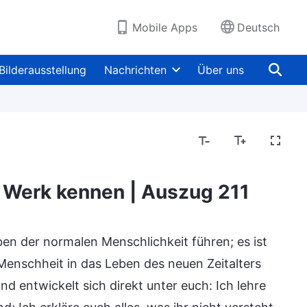
Mobile Apps
Deutsch
Bilderausstellung
Nachrichten
Über uns
s Werk kennen | Auszug 211
ibel
Die Aufdeckung religiöser Auffassungen
eben der normalen Menschlichkeit führen; es ist
 Menschheit in das Leben des neuen Zeitalters
nd entwickelt sich direkt unter euch: Ich lehre