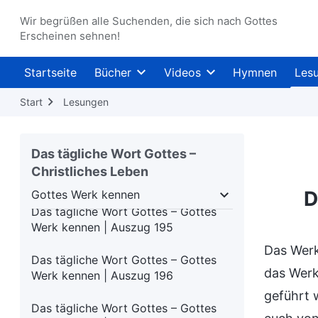
Das tägliche Wort Gottes – Gottes
Wir begrüßen alle Suchenden, die sich nach Gottes
Werk kennen | Auszug 191
Erscheinen sehnen!
Das tägliche Wort Gottes – Gottes
Startseite
Bücher
Videos
Hymnen
Les
Werk kennen | Auszug 192
Start
Lesungen
Das tägliche Wort Gottes – Gottes
Werk kennen | Auszug 193
Das tägliche Wort Gottes –
Das tägliche Wort Gottes – Gottes
Christliches Leben
Werk kennen | Auszug 194
D
Gottes Werk kennen
werdung
Gottes Werk kennen
Gottes Disposit
Das tägliche Wort Gottes – Gottes
Werk kennen | Auszug 195
Das Werk,
Das tägliche Wort Gottes – Gottes
das Werk
Werk kennen | Auszug 196
geführt w
Das tägliche Wort Gottes – Gottes