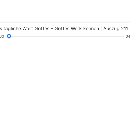
s tägliche Wort Gottes – Gottes Werk kennen | Auszug 211
00
04
Lesungen
Predigten und Gemeinschaft
Zeugniss
terladen
Gottes Köni
Das Königreich i
Gottes betreten?
Kontaktier