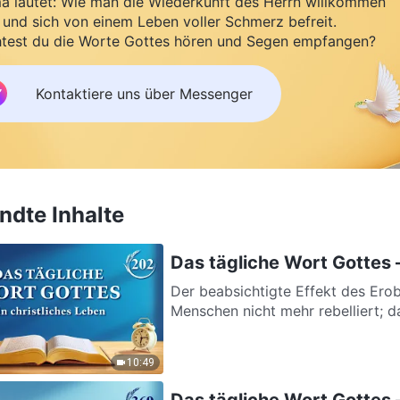
a lautet: Wie man die Wiederkunft des Herrn willkommen
 und sich von einem Leben voller Schmerz befreit.
test du die Worte Gottes hören und Segen empfangen?
Kontaktiere uns über Messenger
dte Inhalte
Das tägliche Wort Gottes
Der beabsichtigte Effekt des Erobe
Menschen nicht mehr rebelliert; da
10:49
Das tägliche Wort Gottes 