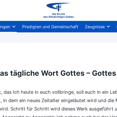
ungen
Predigten und Gemeinschaft
Zeugnisse
as tägliche Wort Gottes – Gotte
ion und was Er hat und ist
Geheimnisse über die B
 das Ich heute in euch vollbringe, soll euch in ein L
, in dem ein neues Zeitalter eingeläutet wird und die
ird. Schritt für Schritt wird dieses Werk ausgeführt u