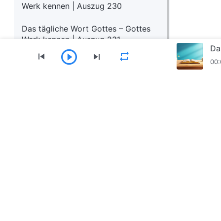
Werk kennen | Auszug 230
Das tägliche Wort Gottes – Gottes
Werk kennen | Auszug 231
Da
00:
Menü
Startseite
Bücher
Videos
Hymnen
Die Kirche des Allmächtigen Gottes – App herun