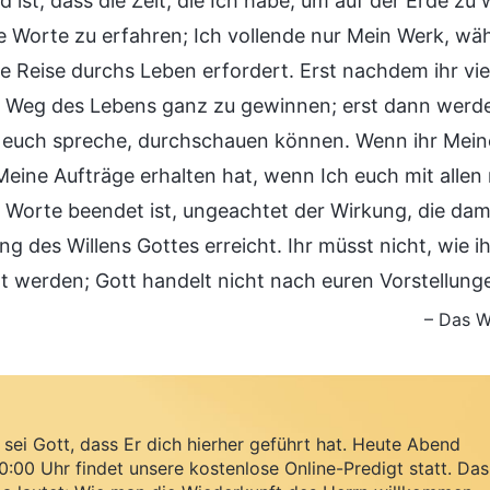
 ist, dass die Zeit, die Ich habe, um auf der Erde zu wi
 Worte zu erfahren; Ich vollende nur Mein Werk, währ
ge Reise durchs Leben erfordert. Erst nachdem ihr vie
n Weg des Lebens ganz zu gewinnen; erst dann werdet
 euch spreche, durchschauen können. Wenn ihr Meine
 Meine Aufträge erhalten hat, wenn Ich euch mit all
 Worte beendet ist, ungeachtet der Wirkung, die dam
g des Willens Gottes erreicht. Ihr müsst nicht, wie i
t werden; Gott handelt nicht nach euren Vorstellung
– Das W
sei Gott, dass Er dich hierher geführt hat. Heute Abend
:00 Uhr findet unsere kostenlose Online-Predigt statt. Das