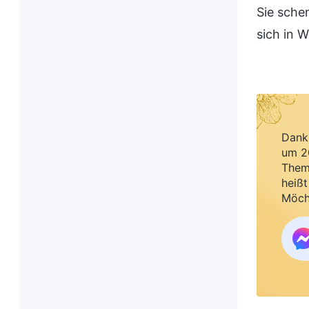
Sie sche
sich in 
Dank 
um 20
Them
heißt
Möch