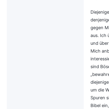
Diejenige
denjenig
gegen Mic
aus. Ich
und über
Mich anb
interessi
sind Bös
„bewahre
diejenige
um die W
Spuren s
Bibel ei