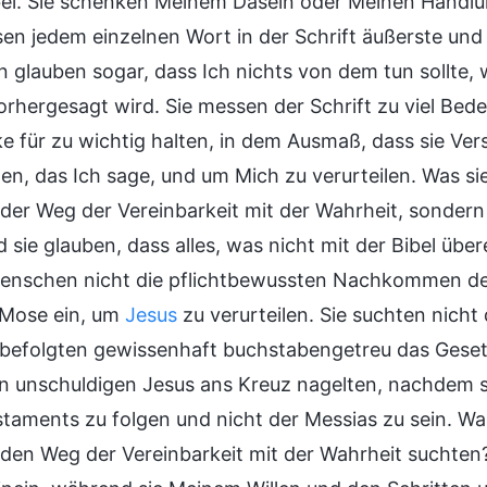
bel. Sie schenken Meinem Dasein oder Meinen Handl
sen jedem einzelnen Wort in der Schrift äußerste u
n glauben sogar, dass Ich nichts von dem tun sollte, 
vorhergesagt wird. Sie messen der Schrift zu viel Be
e für zu wichtig halten, in dem Ausmaß, dass sie Ve
n, das Ich sage, und um Mich zu verurteilen. Was sie
 der Weg der Vereinbarkeit mit der Wahrheit, sondern
d sie glauben, dass alles, was nicht mit der Bibel üb
enschen nicht die pflichtbewussten Nachkommen d
 Mose ein, um
Jesus
zu verurteilen. Sie suchten nicht 
befolgten gewissenhaft buchstabengetreu das Geset
n unschuldigen Jesus ans Kreuz nagelten, nachdem si
staments zu folgen und nicht der Messias zu sein. Wa
t den Weg der Vereinbarkeit mit der Wahrheit suchten?