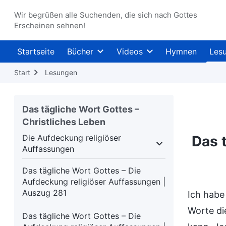
Wir begrüßen alle Suchenden, die sich nach Gottes
Erscheinen sehnen!
Startseite
Bücher
Videos
Hymnen
Les
Start
Lesungen
Das tägliche Wort Gottes –
Christliches Leben
Die Aufdeckung religiöser
Das 
Auffassungen
ie Bibel
Die Aufdeckung religiöser Auffassunge
Das tägliche Wort Gottes – Die
Aufdeckung religiöser Auffassungen |
Auszug 281
Ich habe 
Worte di
Das tägliche Wort Gottes – Die