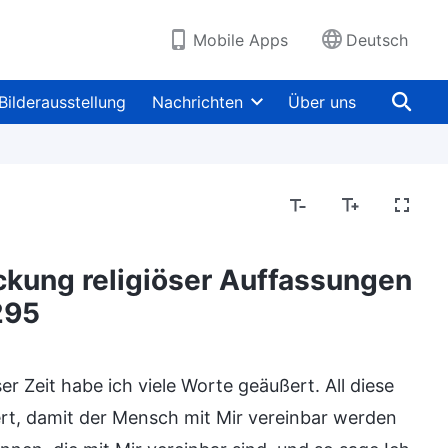
Mobile Apps
Deutsch
Bilderausstellung
Nachrichten
Über uns
ckung religiöser Auffassungen
295
eit
Eintritt in das Leben
Ziele und Ergebnisse
er Zeit habe ich viele Worte geäußert. All diese
, damit der Mensch mit Mir vereinbar werden