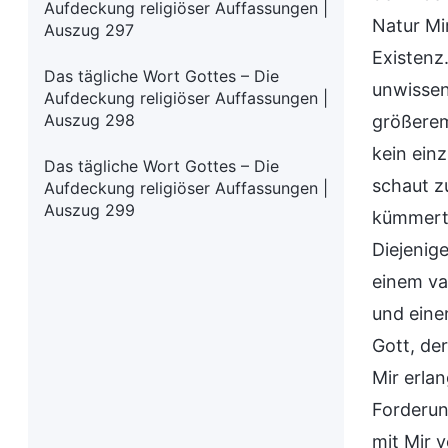
Aufdeckung religiöser Auffassungen |
Natur Mi
Auszug 297
Existenz
Das tägliche Wort Gottes – Die
unwissen
Aufdeckung religiöser Auffassungen |
Auszug 298
größerem
kein ein
Das tägliche Wort Gottes – Die
schaut z
Aufdeckung religiöser Auffassungen |
Auszug 299
kümmert 
Diejenig
einem vag
und eine
Gott, de
Mir erla
Forderun
mit Mir v