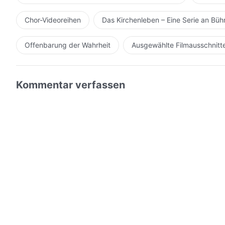
dann müsst ihr alles, was ihr könnt, tun, um Gott zufried
geistliches Leben zu erlangen. Zu Beginn wirst du viell
Chor-Videoreihen
Das Kirchenleben – Eine Serie an Bü
darfst dir nicht gestatten, dich zurückzuziehen oder di
arbeiten! Je mehr du ein geistliches Leben führst, de
Offenbarung der Wahrheit
Ausgewählte Filmausschnitt
beschäftigt sein, sich immer mit diesen Angelegenhei
du Gott deine innerste Wahrheit durch dein geistliche
worüber du nachgedacht hast, dein Verständnis von un
Kommentar verfassen
nichts zurück, nicht das geringste Bisschen! Übe, die
Wahrheit und zögere nicht, darüber zu sprechen, was i
wirst du Gottes Lieblichkeit spüren und dein Herz wi
geschieht, wirst du spüren, dass Gott dir lieber ist als
weichen, ganz gleich was geschieht. Wenn du diese Art
deim Gedächtnis verlierst, sondern als Berufung in de
einnehmen. Dies ist was es bedeutet, vom Heiligen Geis
immer Gott gehört, als ob es immer Liebe in deinem H
wegnehmen. Wenn dies geschieht, wird Gott wahrhaftig