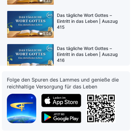
9:31
Das tägliche Wort Gottes –
Eintritt in das Leben | Auszug
415
5:04
Das tägliche Wort Gottes –
Eintritt in das Leben | Auszug
416
10:21
Folge den Spuren des Lammes und genieße die
Das tägliche Wort Gottes –
reichhaltige Versorgung für das Leben
Eintritt in das Leben | Auszug
417
5:04
Das tägliche Wort Gottes –
Eintritt in das Leben | Auszug
418
9:27