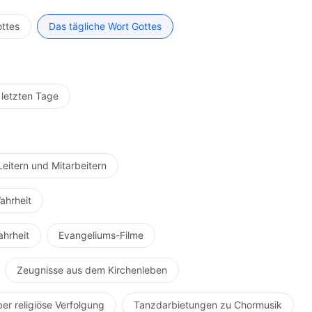
nd wie euer Geist bewegt worden ist aufzeichnen könnt,
dig oder oberflächlich ist. Bringt euer Herz willentlich
ottes
Das tägliche Wort Gottes
 Tag einem wahren geistlichen Leben widmen kannst,
fühlen und dein Herz wird hell und klar sein. Wenn du
rst du imstande sein, Gott dein Herz mehr und mehr zu
e Verfassung wird immer besser werden und du wirst
 letzten Tage
g zu gehen und Gott wird dir immer mehr Segnungen
wusst die Gegenwart des Heiligen Geistes zu suchen und
giöse Rituale durchzuführen, sondern wahrhaftig in
zu disziplinieren. Das ist es, was der Mensch tun
Leitern und Mitarbeitern
 Je besser deine Kooperation ist und je mehr
nde sein, dein Herz Gott zuzuwenden und umso mehr
ahrheit
 ein gewisses Stadium erreicht hast, wird Gott dein
in, dein Herz zum schwanken zu bringen oder zu
ahrheit
Evangeliums-Filme
u diesen Weg gehst, wird sich Gottes Wort dir zu jeder
ten, die du nicht verstehst – dies alles kann aufgrund
Zeugnisse aus dem Kirchenleben
mmer: „Alle, die in Übereinstimmung mit Mir handeln,
r erkennen. Wenn ihr den richtigen Weg gehen wollt,
ber religiöse Verfolgung
Tanzdarbietungen zu Chormusik