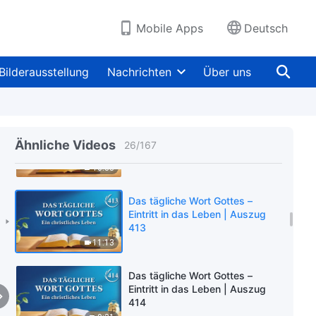
410
8:53
Mobile Apps
Deutsch
Das tägliche Wort Gottes –
Eintritt in das Leben | Auszug
Bilderausstellung
Nachrichten
Über uns
411
7:21
Das tägliche Wort Gottes –
Eintritt in das Leben | Auszug
Ähnliche Videos
26
/
167
412
10:38
Das tägliche Wort Gottes –
Eintritt in das Leben | Auszug
413
11:13
Das tägliche Wort Gottes –
Eintritt in das Leben | Auszug
414