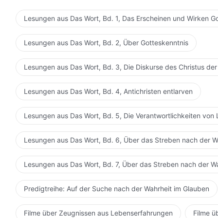
haben, in denen ihr eure Erkenntnis von Gottes Wort u
ungeachtet dessen ob das, was ihr aufschreibt, tiefgrün
Lesungen aus Das Wort, Bd. 1, Das Erscheinen und Wirken G
vor Gott zur Ruhe. Wenn du ein oder zwei Stunden am
dann wird sich dein Leben an diesem Tag bereichert an
Lesungen aus Das Wort, Bd. 2, Über Gotteskenntnis
dieses geistliche Leben auf täglicher Basis führst, wi
schenken, dein Geist wird immer stärker werden, dein
Lesungen aus Das Wort, Bd. 3, Die Diskurse des Christus der
fähiger werden, den vom Heiligen Geist geführten We
schenken. Der Zweck eures geistlichen Lebens ist, be
Lesungen aus Das Wort, Bd. 4, Antichristen entlarven
zu erlangen. Er ist nicht, Regeln zu befolgen oder reli
Übereinstimmung mit Gott zu handeln und euren Körper 
Lesungen aus Das Wort, Bd. 5, Die Verantwortlichkeiten von 
sollte, so müsst ihr euer Bestes geben, um das zu tun.
Anstrengung du aufbringst, umso mehr wirst du imsta
Lesungen aus Das Wort, Bd. 6, Über das Streben nach der W
wirst du dein Herz vor Ihm zur Ruhe bringen. Sobald du
Herz vollständig gewinnen. Niemand wird imstande se
Lesungen aus Das Wort, Bd. 7, Über das Streben nach der W
erobern und du wirst vollständig Gott gehören. Wenn d
Zeit selbst offenbaren und dich bei jeder Sache erleuch
Predigtreihe: Auf der Suche nach der Wahrheit im Glauben
deiner Kooperation erreicht werden. Darum sagt Gott i
werde Ich doppelt belohnen.“ Ihr müsst diesen Weg kla
Filme über Zeugnissen aus Lebenserfahrungen
Filme ü