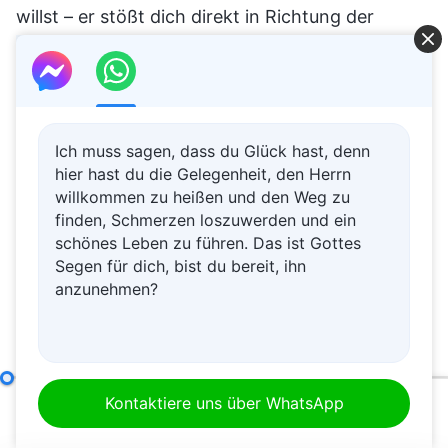
willst – er stößt dich direkt in Richtung der
Feuergrube. Ein solcher Leiter verhält sich weder
verantwortungsbewusst noch dem Maßstab
entsprechend. Wenn ein Leiter hingegen in der
Lage ist, regelmäßig deine Arbeit zu
Ich muss sagen, dass du Glück hast, denn
hier hast du die Gelegenheit, den Herrn
beaufsichtigen, Probleme bei deiner Arbeit zu
willkommen zu heißen und den Weg zu
erkennen und dich dann umgehend zu
finden, Schmerzen loszuwerden und ein
ermahnen oder zu tadeln und dich bloßzustellen,
schönes Leben zu führen. Das ist Gottes
Segen für dich, bist du bereit, ihn
und dir rechtzeitig mit deinen falschen
anzunehmen?
Bestrebungen und Abweichungen bei der
Ausführung deiner Pflicht zu helfen und diese zu
korrigieren, und sich unter seiner
Die Verantwortlichkeiten von Leitern und Mitarbeitern (7)
Beaufsichtigung und durch seine
Kontaktiere uns über WhatsApp
00:00
50:40
Zurechtweisung, Versorgung und Hilfe deine