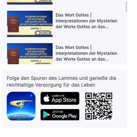
21:05
Das Wort Gottes |
Interpretationen der Mysterien
der Worte Gottes an das
gesamte Universum: Kapitel 1
25:36
Das Wort Gottes |
Interpretationen der Mysterien
der Worte Gottes an das
gesamte Universum: Kapitel 3
32:48
Folge den Spuren des Lammes und genieße die
Das Wort Gottes |
reichhaltige Versorgung für das Leben
Interpretationen der Mysterien
der Worte Gottes an das
gesamte Universum: Kapitel 5
23:30
Das Wort Gottes |
Interpretationen der Mysterien
der Worte Gottes an das
gesamte Universum: Kapitel 6
35:36