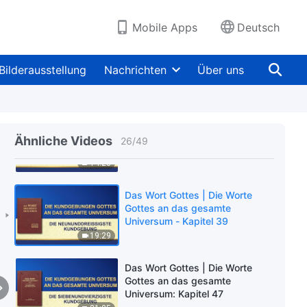
gesamte Universum: Die
achtundzwanzigste
17:44
Mobile Apps
Deutsch
Kundgebung
Das Wort Gottes | Die
Kundgebungen Gottes an das
Bilderausstellung
Nachrichten
Über uns
gesamte Universum: Die
neunundzwanzigste
17:34
Kundgebung
Das Wort Gottes | Die Worte
Gottes an das gesamte
Ähnliche Videos
26
/
49
Universum: Kapitel 37
14:23
Das Wort Gottes | Die Worte
Gottes an das gesamte
Universum - Kapitel 39
19:29
Das Wort Gottes | Die Worte
Gottes an das gesamte
Universum: Kapitel 47