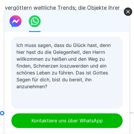
vergöttern weltliche Trends; die Objekte ihrer
Vergötterung und Nachahmung sind
verschiedene berühmte Persönlichkeiten und
Stars. Zum Beispiel schnappen sie schnell
Ich muss sagen, dass du Glück hast, denn
populäre Begriffe und Redewendungen im
hier hast du die Gelegenheit, den Herrn
Internet auf und verwenden sie in ihrem Leben
willkommen zu heißen und den Weg zu
und in Gesprächen mit den Brüdern und
finden, Schmerzen loszuwerden und ein
schönes Leben zu führen. Das ist Gottes
Schwestern. Selbstverständlich sind diese
Segen für dich, bist du bereit, ihn
Begriffe mit Sicherheit nicht positiv oder
anzunehmen?
erbaulich; sie sind durchweg negativ und haben
für die Menschen, die an Gott glauben, keinen
Wert und noch weniger Bedeutung. Es sind
Die Verantwortlichkeiten von Leitern und Mitarbeitern (25)
Kontaktiere uns über WhatsApp
populäre Ausdrücke, die von der verdorbenen
00:00
01:08:28
und bösen Menschheit hervorgebracht wurden