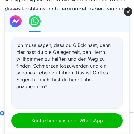
Ich muss sagen, dass du Glück hast, denn
hier hast du die Gelegenheit, den Herrn
willkommen zu heißen und den Weg zu
finden, Schmerzen loszuwerden und ein
schönes Leben zu führen. Das ist Gottes
Segen für dich, bist du bereit, ihn
anzunehmen?
Die Verantwortlichkeiten von Leitern und Mitarbeitern (15)
Kontaktiere uns über WhatsApp
00:00
41:53