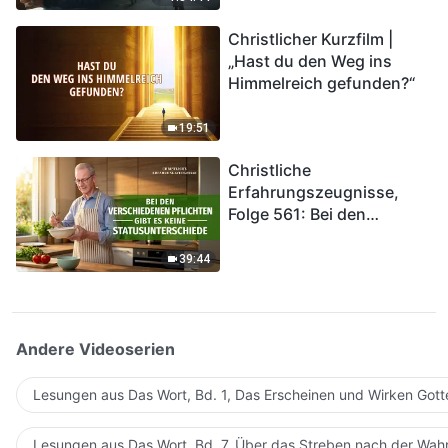
kommen. Wie können wir
Christlicher Kurzfilm |
in das Königreich Gottes
„Hast du den Weg ins
eintreten?
Himmelreich gefunden?“
19:51
Christliche
Erfahrungszeugnisse,
Folge 561: Bei den
verschiedenen Pflichten
gibt es keine
39:44
Statusunterschiede
Andere Videoserien
Lesungen aus Das Wort, Bd. 1, Das Erscheinen und Wirken Gott
Lesungen aus Das Wort, Bd. 7, Über das Streben nach der Wahr