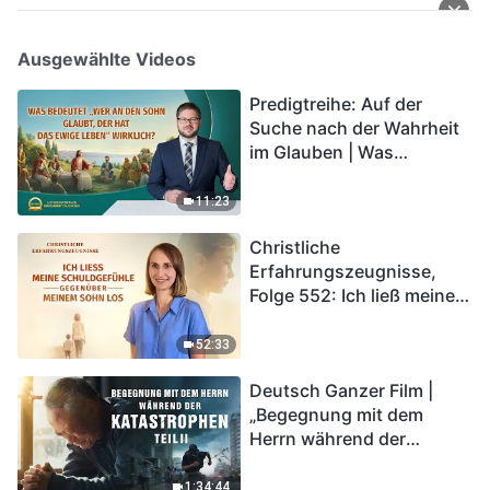
Ausgewählte Videos
Predigtreihe: Auf der
Suche nach der Wahrheit
im Glauben | Was
bedeutet „Wer an den
Sohn glaubt, der hat das
11:23
ewige Leben“ wirklich?
Christliche
Erfahrungszeugnisse,
Folge 552: Ich ließ meine
Schuldgefühle gegenüber
meinem Sohn los
52:33
Deutsch Ganzer Film |
„Begegnung mit dem
Herrn während der
Katastrophen“ (Teil II) | Die
Katastrophen der Endzeit
1:34:44