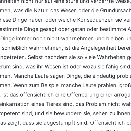
nheiten nicht nur auf eine sture und verzerrte Weis
en, was die Natur, das Wesen oder die Grundursache 
 diese Dinge haben oder welche Konsequenzen sie ve
bestimmte Dinge gesagt oder getan oder bestimmte 
e Dinge immer noch nicht wahrnehmen und bleiben u
es schließlich wahrnehmen, ist die Angelegenheit ber
eingetreten. Selbst nachdem sie so viele Wahrheiten 
erum sind, was ihr Wesen ist oder wozu sie fähig sin
en. Manche Leute sagen Dinge, die eindeutig proble
en. Wenn zum Beispiel manche Leute prahlen, große
 ist das offensichtlich eine Offenbarung einer arro
Reinkarnation eines Tieres sind, das Problem nicht w
mpetent sind, und sie bewundern sie, sehen zu ihne
Das zeigt, dass sie abgestumpft sind. Offensichtlich