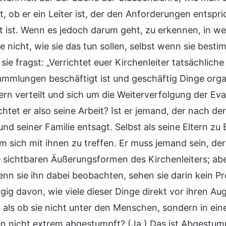
t, ob er ein Leiter ist, der den Anforderungen entspric
t ist. Wenn es jedoch darum geht, zu erkennen, in welc
ie nicht, wie sie das tun sollen, selbst wenn sie bes
ie fragst: „Verrichtet euer Kirchenleiter tatsächliche 
ammlungen beschäftigt ist und geschäftig Dinge organ
rn verteilt und sich um die Weiterverfolgung der Ev
chtet er also seine Arbeit? Ist er jemand, der nach de
und seiner Familie entsagt. Selbst als seine Eltern z
um sich mit ihnen zu treffen. Er muss jemand sein, de
e sichtbaren Äußerungsformen des Kirchenleiters; aber
enn sie ihn dabei beobachten, sehen sie darin kein Pr
ig davon, wie viele dieser Dinge direkt vor ihren Aug
 als ob sie nicht unter den Menschen, sondern in ein
 nicht extrem abgestumpft? (Ja.) Das ist Abgestum