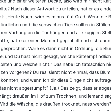
ke und einer weiteren Decke, also wird mir nicht kalt
lte? Nach dieser Antwort zu urteilen, hat er es einde
gt: „Heute Nacht wird es minus fünf Grad. Wenn die B
findlichen und die schwachen Tiere sollten in Ställen
chen Vorhang an die Tür hängen und alle zugigen Stel
ätte, hätte er einen Moment gegrübelt und sich dann
 gesprochen. Wäre es dann nicht in Ordnung, die Blu
ere, und Du hast nicht gesagt, welche kälteempfindlic
ollten und welche nicht.“ Das habe Ich tatsächlich n
zen vorgehen? Du realisierst nicht einmal, dass Blu
 könnten, und wenn Ich dir diese Dinge nicht auftrage,
das nicht abgestumpft? (Ja.) Das zeigt, dass er abges
ängt draußen im Hof zum Trocknen, und jemand sagt:
Wird die Wäsche, die draußen trocknet, nass werden?