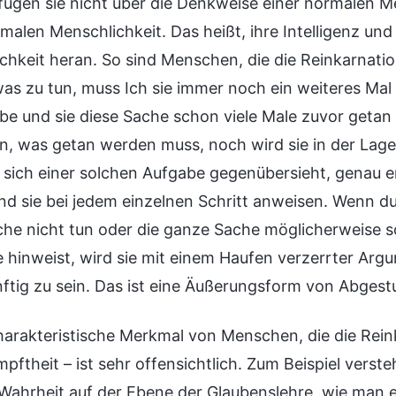
rfügen sie nicht über die Denkweise einer normalen 
malen Menschlichkeit. Das heißt, ihre Intelligenz und
chkeit heran. So sind Menschen, die die Reinkarnatio
twas zu tun, muss Ich sie immer noch ein weiteres Ma
be und sie diese Sache schon viele Male zuvor getan h
en, was getan werden muss, noch wird sie in der Lage 
 sich einer solchen Aufgabe gegenübersieht, genau 
und sie bei jedem einzelnen Schritt anweisen. Wenn du
che nicht tun oder die ganze Sache möglicherweise 
 hinweist, wird sie mit einem Haufen verzerrter Arg
ftig zu sein. Das ist eine Äußerungsform von Abgest
harakteristische Merkmal von Menschen, die die Reink
pftheit – ist sehr offensichtlich. Zum Beispiel vers
 Wahrheit auf der Ebene der Glaubenslehre, wie man er