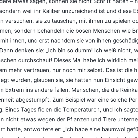
ere etwas sagen, können sie nicht Schritt halten – ni
sondern weil ihr Kaliber unzureichend ist und diese
 versuchen, sie zu täuschen, mit ihnen zu spielen ode
en, sondern behandeln die bösen Menschen wie Br
it ihnen, und erst nachdem sie von ihnen geschädigt
Dann denken sie: „Ich bin so dumm! Ich weiß nicht, 
chen durchschaut! Dieses Mal habe ich wirklich mein
m mehr vertrauen, nur noch mir selbst. Das ist die 
legt wurden, glauben sie, sie hätten nun Einsicht gew
m Extrem ins andere fallen. Menschen, die die Reinkar
nheit abgestumpft. Zum Beispiel war eine solche Per
g. Eines Tages fielen die Temperaturen, und Ich sagt
an nicht etwas wegen der Pflanzen und Tiere unterne
rt hatte, antwortete er: „Ich habe eine baumwollgefüt