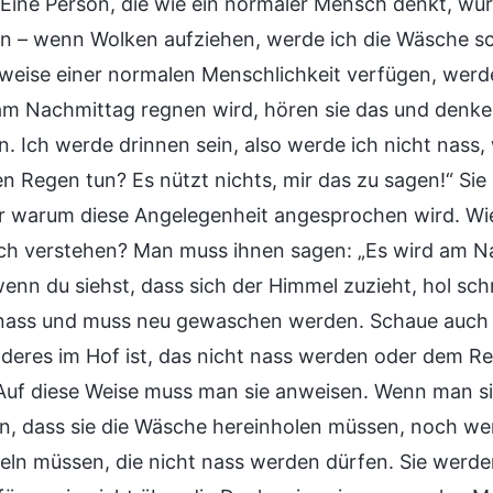
 Eine Person, die wie ein normaler Mensch denkt, wür
n – wenn Wolken aufziehen, werde ich die Wäsche schn
weise einer normalen Menschlichkeit verfügen, werd
am Nachmittag regnen wird, hören sie das und denken
un. Ich werde drinnen sein, also werde ich nicht nas
n Regen tun? Es nützt nichts, mir das zu sagen!“ Si
r warum diese Angelegenheit angesprochen wird. Wie
ich verstehen? Man muss ihnen sagen: „Es wird am N
wenn du siehst, dass sich der Himmel zuzieht, hol sch
 nass und muss neu gewaschen werden. Schaue auch
deres im Hof ist, das nicht nass werden oder dem Reg
 Auf diese Weise muss man sie anweisen. Wenn man sie
ren, dass sie die Wäsche hereinholen müssen, noch wer
ln müssen, die nicht nass werden dürfen. Sie werde