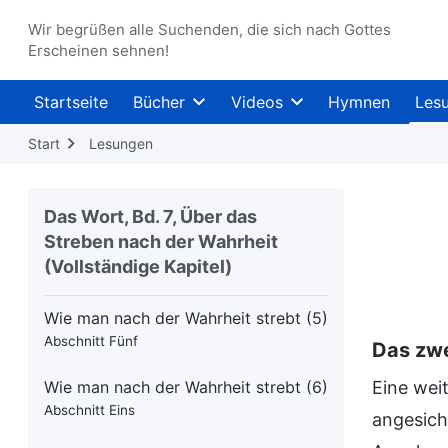
Wir begrüßen alle Suchenden, die sich nach Gottes
Wie man nach der Wahrheit strebt (5)
Erscheinen sehnen!
Abschnitt Eins
Startseite
Bücher
Videos
Hymnen
Les
Wie man nach der Wahrheit strebt (5)
Abschnitt Zwei
Start
Lesungen
Wie man nach der Wahrheit strebt (5)
Abschnitt Drei
Das Wort, Bd. 7, Über das
Streben nach der Wahrheit
Wie man nach der Wahrheit strebt (5)
(Vollständige Kapitel)
Abschnitt Vier
Wie man nach der Wahrheit strebt (5)
Abschnitt Fünf
Das zwe
Wie man nach der Wahrheit strebt (6)
Eine wei
Abschnitt Eins
angesich