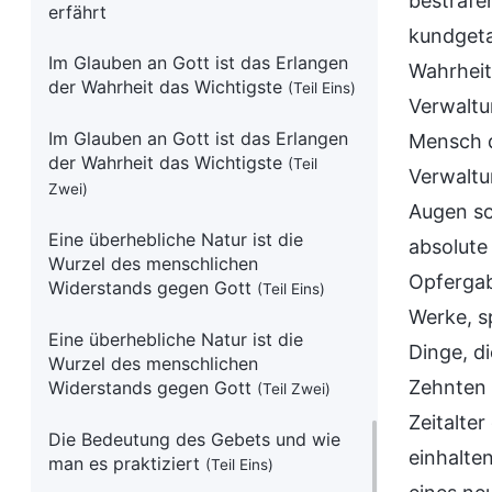
bestrafe
erfährt
kundgeta
Im Glauben an Gott ist das Erlangen
Wahrheit
der Wahrheit das Wichtigste
(Teil Eins)
Verwaltu
Im Glauben an Gott ist das Erlangen
Mensch d
der Wahrheit das Wichtigste
(Teil
Verwaltu
Zwei)
Augen so
Eine überhebliche Natur ist die
absolute
Wurzel des menschlichen
Opfergab
Widerstands gegen Gott
(Teil Eins)
Werke, s
Eine überhebliche Natur ist die
Dinge, d
Wurzel des menschlichen
Zehnten 
Widerstands gegen Gott
(Teil Zwei)
Zeitalte
Die Bedeutung des Gebets und wie
einhalte
man es praktiziert
(Teil Eins)