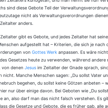
uen Zeitalters kundgetan, und man nennt sie nun Ver
chs sind diese Gebote Teil der Verwaltungsverordnun
eutzutage nicht als Verwaltungsverordnungen dienen
Zeitalter anders.
Zeitalter gibt es Gebote, und jedes Zeitalter hat sei
Menschen aufgestellt hat – Kriterien, die sich je nac
orderungen von
Gottes Werk
anpassen. Es wäre nicht
r des Gesetzes heute zu verwenden, während andere 
, von denen
Jesus
im Zeitalter der Gnade sprach, sin
h nicht. Manche Menschen sagen: „Du sollst Vater und 
hebruch begehen, du sollst keine Götzen anbeten – w
hier nur über einige davon. Bei Geboten wie „Du soll
 an, also darf man das nicht falsch verstehen. Es g
dass die Gesetze und Gebote, die es früher gab, all