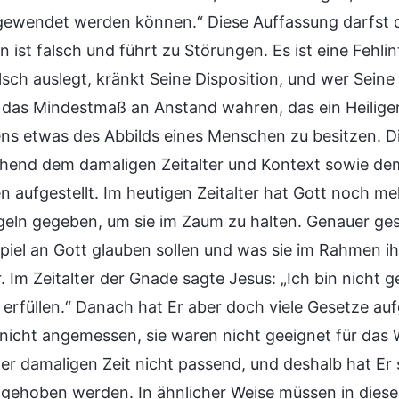
ewendet werden können.“ Diese Auffassung darfst du
en ist falsch und führt zu Störungen. Es ist eine Feh
lsch auslegt, kränkt Seine Disposition, und wer Seine
t das Mindestmaß an Anstand wahren, das ein Heilig
ns etwas des Abbilds eines Menschen zu besitzen. D
hend dem damaligen Zeitalter und Kontext sowie de
 aufgestellt. Im heutigen Zeitalter hat Gott noch
eln gegeben, um sie im Zaum zu halten. Genauer gesag
piel an Gott glauben sollen und was sie im Rahmen ih
r. Im Zeitalter der Gnade sagte Jesus: „Ich bin nic
 erfüllen.“ Danach hat Er aber doch viele Gesetze a
r nicht angemessen, sie waren nicht geeignet für das 
er damaligen Zeit nicht passend, und deshalb hat Er 
fgehoben werden. In ähnlicher Weise müssen in diese