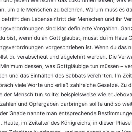
n und jedem Menschen das zukommen lassen, was er 
n, um alle Menschen zu belehren. Warum muss es d
 betrifft den Lebenseintritt der Menschen und ihr Ve
ngsverordnungen sind klar definierte Vorgaben. Ganz 
u bist, wenn du an Gott glaubst, musst du im Haus Go
ngsverordnungen vorgeschrieben ist. Wenn du das nic
llst du verabscheut und abgelehnt werden. Die Verw
 Minimum dessen, was Gottgläubige tun müssen – verg
en und das Einhalten des Sabbats verehrten. Im Zeit
prach viele Worte und erließ zahlreiche Gesetze. Zu 
ie der Mensch tun sollte: beispielsweise wie er Jeh
zahlen und Opfergaben darbringen sollte und so weite
r der Gnade nannte man entsprechende Bestimmunge
n. Heute, im Zeitalter des Königreichs, in dieser Pha