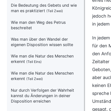
eines ne
Die Bedeutung des Gebets und wie
Königrei
man es praktiziert
(Teil Zwei)
jedoch h
Wie man den Weg des Petrus
in jedem 
beschreitet
In jedem 
Was man über den Wandel der
eigenen Disposition wissen sollte
für den 
den Anf
Wie man die Natur des Menschen
erkennt
Zeitalte
(Teil Eins)
Geboten
Wie man die Natur des Menschen
aber auc
erkennt
(Teil Zwei)
keinen E
Nur durch Verfolgen der Wahrheit
spreche 
kannst du Änderungen in deiner
Disposition erreichen
Umstände
gesagt, 