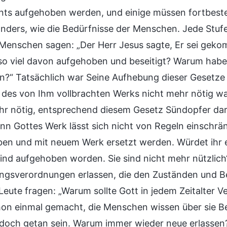
ts aufgehoben werden, und einige müssen fortbeste
nders, wie die Bedürfnisse der Menschen. Jede Stufe 
Menschen sagen: „Der Herr Jesus sagte, Er sei geko
so viel davon aufgehoben und beseitigt? Warum hab
n?“ Tatsächlich war Seine Aufhebung dieser Gesetze e
 des von Ihm vollbrachten Werks nicht mehr nötig wa
hr nötig, entsprechend diesem Gesetz Sündopfer da
enn Gottes Werk lässt sich nicht von Regeln einsch
en und mit neuem Werk ersetzt werden. Würdet ihr ei
ind aufgehoben worden. Sie sind nicht mehr nützlich“
ngsverordnungen erlassen, die den Zuständen und B
eute fragen: „Warum sollte Gott in jedem Zeitalter 
on einmal gemacht, die Menschen wissen über sie Bes
s doch getan sein. Warum immer wieder neue erlassen?