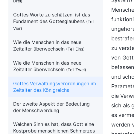
System? 
Drei)
Menschen
Gottes Worte zu schätzen, ist das
funktion
Fundament des Gottesglaubens
(Teil
ungehors
Vier)
bestrafe
Wie die Menschen in das neue
zu verst
Zeitalter überwechseln
(Teil Eins)
von Gott
Wie die Menschen in das neue
befassen
Zeitalter überwechseln
(Teil Zwei)
und scho
Gottes Verwaltungsverordnungen im
Paramete
Zeitalter des Königreichs
die Verw
Der zweite Aspekt der Bedeutung
sich als
der Menschwerdung
es verme
Welchen Sinn es hat, dass Gott eine
werden v
Kostprobe menschlichen Schmerzes