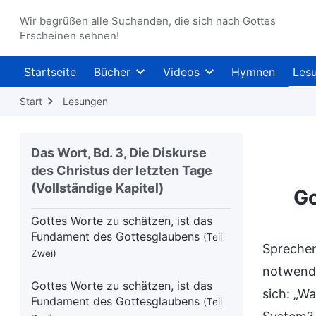
Wir begrüßen alle Suchenden, die sich nach Gottes
Um seine Pflicht gut zu erfüllen, ist
Erscheinen sehnen!
es überaus wichtig, die Wahrheit zu
verstehen
(Teil Zwei)
Startseite
Bücher
Videos
Hymnen
Les
Um seine Pflicht gut zu erfüllen, ist
Start
Lesungen
es überaus wichtig, die Wahrheit zu
verstehen
(Teil Drei)
Das Wort, Bd. 3, Die Diskurse
Gottes Worte zu schätzen, ist das
des Christus der letzten Tage
Fundament des Gottesglaubens
(Teil
(Vollständige Kapitel)
Eins)
Go
Gottes Worte zu schätzen, ist das
Fundament des Gottesglaubens
(Teil
Sprechen
Zwei)
notwendi
Gottes Worte zu schätzen, ist das
sich: „W
Fundament des Gottesglaubens
(Teil