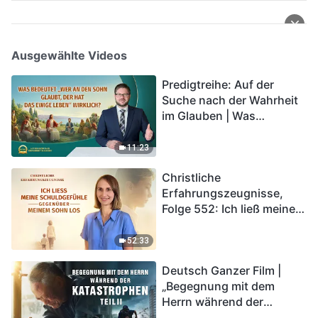
Ausgewählte Videos
Predigtreihe: Auf der
Suche nach der Wahrheit
im Glauben | Was
bedeutet „Wer an den
Sohn glaubt, der hat das
11:23
ewige Leben“ wirklich?
Christliche
Erfahrungszeugnisse,
Folge 552: Ich ließ meine
Schuldgefühle gegenüber
meinem Sohn los
52:33
Deutsch Ganzer Film |
„Begegnung mit dem
Herrn während der
Katastrophen“ (Teil II) | Die