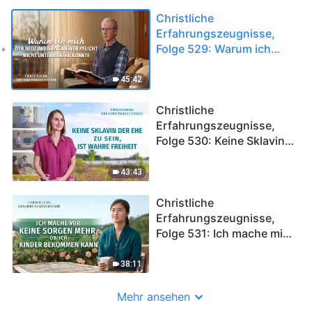
Christliche
Erfahrungszeugnisse,
Folge 529: Warum ich
mich der Neuzuweisung
meiner Pflicht nicht
45:42
unterwerfen konnte
Christliche
Erfahrungszeugnisse,
Folge 530: Keine Sklavin
der Ehe zu sein, ist wahre
Freiheit
43:43
Christliche
Erfahrungszeugnisse,
Folge 531: Ich mache mir
keine Sorgen mehr, ob ich
Kinder bekommen kann
38:11
Mehr ansehen