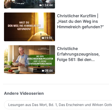
Katastrophen der Endzeit
1:34:44
kommen. Wie können wir
Christlicher Kurzfilm |
in das Königreich Gottes
„Hast du den Weg ins
eintreten?
Himmelreich gefunden?“
19:51
Christliche
Erfahrungszeugnisse,
Folge 561: Bei den
verschiedenen Pflichten
gibt es keine
39:44
Statusunterschiede
Andere Videoserien
Lesungen aus Das Wort, Bd. 1, Das Erscheinen und Wirken Gott