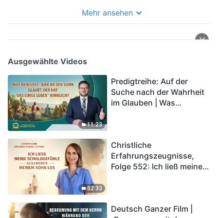
Königreich hinaufbringen,
wenn Er wiederkehrt?
Mehr ansehen
Ausgewählte Videos
Predigtreihe: Auf der
Suche nach der Wahrheit
im Glauben | Was
bedeutet „Wer an den
Sohn glaubt, der hat das
11:23
ewige Leben“ wirklich?
Christliche
Erfahrungszeugnisse,
Folge 552: Ich ließ meine
Schuldgefühle gegenüber
meinem Sohn los
52:33
Deutsch Ganzer Film |