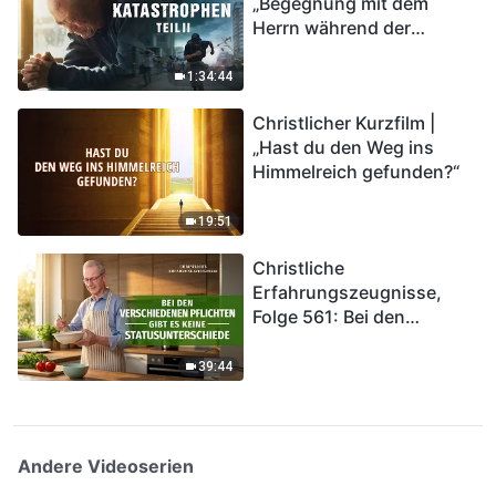
„Begegnung mit dem
Herrn während der
Katastrophen“ (Teil II) | Die
Katastrophen der Endzeit
1:34:44
kommen. Wie können wir
Christlicher Kurzfilm |
in das Königreich Gottes
„Hast du den Weg ins
eintreten?
Himmelreich gefunden?“
19:51
Christliche
Erfahrungszeugnisse,
Folge 561: Bei den
verschiedenen Pflichten
gibt es keine
39:44
Statusunterschiede
Andere Videoserien