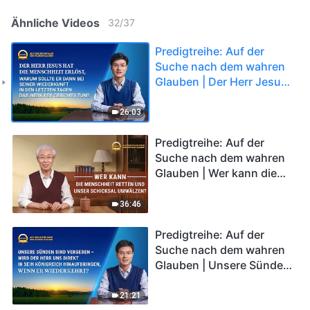
Ähnliche Videos
32
/
37
Predigtreihe: Auf der
Suche nach dem wahren
Glauben | Der Herr Jesus
hat die Menschheit erlöst,
warum sollte Er dann bei
26:03
Seiner Wiederkunft in den
letzten Tagen das Werk
Predigtreihe: Auf der
des Gerichts tun?
Suche nach dem wahren
Glauben | Wer kann die
Menschheit retten und
unser Schicksal
36:46
umwälzen?
Predigtreihe: Auf der
Suche nach dem wahren
Glauben | Unsere Sünden
sind vergeben – wird der
Herr uns direkt in Sein
21:21