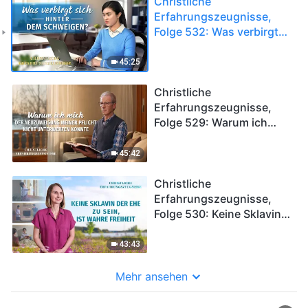
Christliche
Erfahrungszeugnisse,
Folge 532: Was verbirgt
sich hinter dem
Schweigen?
45:25
Christliche
Erfahrungszeugnisse,
Folge 529: Warum ich
mich der Neuzuweisung
meiner Pflicht nicht
45:42
unterwerfen konnte
Christliche
Erfahrungszeugnisse,
Folge 530: Keine Sklavin
der Ehe zu sein, ist wahre
Freiheit
43:43
Mehr ansehen