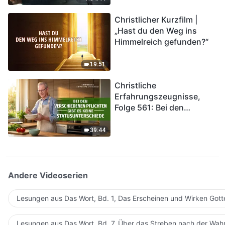
kommen. Wie können wir
Christlicher Kurzfilm |
in das Königreich Gottes
„Hast du den Weg ins
eintreten?
Himmelreich gefunden?“
19:51
Christliche
Erfahrungszeugnisse,
Folge 561: Bei den
verschiedenen Pflichten
gibt es keine
39:44
Statusunterschiede
Andere Videoserien
Lesungen aus Das Wort, Bd. 1, Das Erscheinen und Wirken Gott
Lesungen aus Das Wort, Bd. 7, Über das Streben nach der Wahr