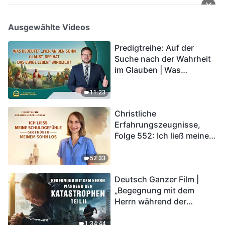
Ausgewählte Videos
Predigtreihe: Auf der
Suche nach der Wahrheit
im Glauben | Was
bedeutet „Wer an den
Sohn glaubt, der hat das
11:23
ewige Leben“ wirklich?
Christliche
Erfahrungszeugnisse,
Folge 552: Ich ließ meine
Schuldgefühle gegenüber
meinem Sohn los
52:33
Deutsch Ganzer Film |
„Begegnung mit dem
Herrn während der
Katastrophen“ (Teil II) | Die
Katastrophen der Endzeit
1:34:44