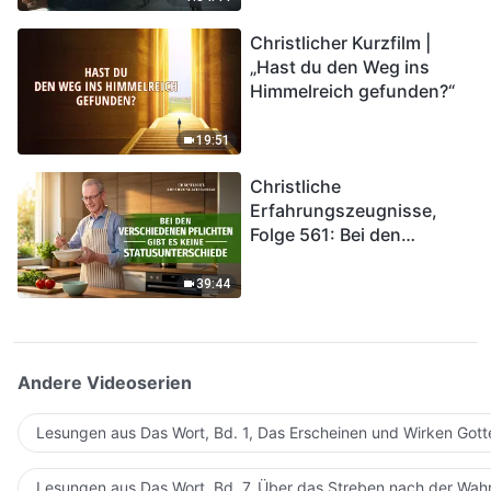
kommen. Wie können wir
Christlicher Kurzfilm |
in das Königreich Gottes
„Hast du den Weg ins
eintreten?
Himmelreich gefunden?“
19:51
Christliche
Erfahrungszeugnisse,
Folge 561: Bei den
verschiedenen Pflichten
gibt es keine
39:44
Statusunterschiede
Andere Videoserien
Lesungen aus Das Wort, Bd. 1, Das Erscheinen und Wirken Gott
Lesungen aus Das Wort, Bd. 7, Über das Streben nach der Wahr