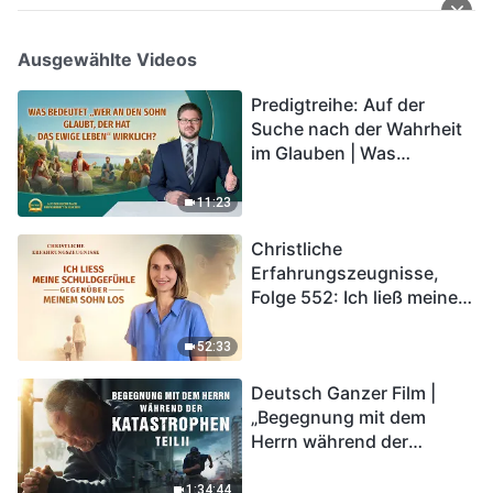
Ausgewählte Videos
Predigtreihe: Auf der
Suche nach der Wahrheit
im Glauben | Was
bedeutet „Wer an den
Sohn glaubt, der hat das
11:23
ewige Leben“ wirklich?
Christliche
Erfahrungszeugnisse,
Folge 552: Ich ließ meine
Schuldgefühle gegenüber
meinem Sohn los
52:33
Deutsch Ganzer Film |
„Begegnung mit dem
Herrn während der
Katastrophen“ (Teil II) | Die
Katastrophen der Endzeit
1:34:44