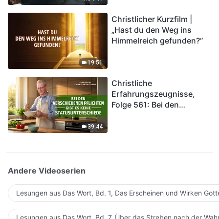
kommen. Wie können wir
Christlicher Kurzfilm |
in das Königreich Gottes
„Hast du den Weg ins
eintreten?
Himmelreich gefunden?“
19:51
Christliche
Erfahrungszeugnisse,
Folge 561: Bei den
verschiedenen Pflichten
gibt es keine
39:44
Statusunterschiede
Andere Videoserien
Lesungen aus Das Wort, Bd. 1, Das Erscheinen und Wirken Gott
Lesungen aus Das Wort, Bd. 7, Über das Streben nach der Wahr