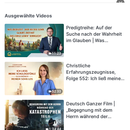
Ausgewählte Videos
Predigtreihe: Auf der
Suche nach der Wahrheit
im Glauben | Was
bedeutet „Wer an den
Sohn glaubt, der hat das
11:23
ewige Leben“ wirklich?
Christliche
Erfahrungszeugnisse,
Folge 552: Ich ließ meine
Schuldgefühle gegenüber
meinem Sohn los
52:33
Deutsch Ganzer Film |
„Begegnung mit dem
Herrn während der
Katastrophen“ (Teil II) | Die
Katastrophen der Endzeit
1:34:44