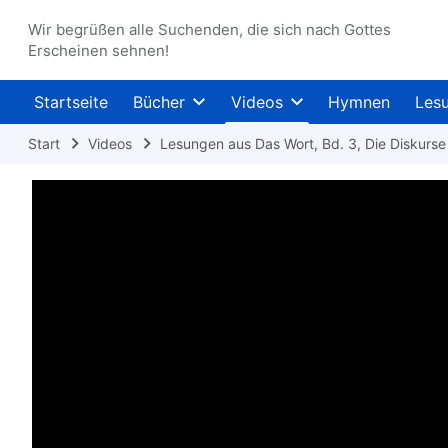
Wir begrüßen alle Suchenden, die sich nach Gottes
Erscheinen sehnen!
Startseite
Bücher
Videos
Hymnen
Les
Start
Videos
Lesungen aus Das Wort, Bd. 3, Die Diskurse