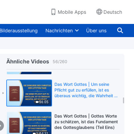
und Gott zu korrigieren (Teil
Zwei)
40:42
Mobile Apps
Deutsch
Das Wort Gottes | Um seine
Pflicht gut zu erfüllen, ist es
Bilderausstellung
Nachrichten
Über uns
überaus wichtig, die Wahrheit zu
verstehen (Teil Eins)
1:16:25
Das Wort Gottes | Um seine
Pflicht gut zu erfüllen, ist es
Ähnliche Videos
56
/
260
überaus wichtig, die Wahrheit zu
verstehen (Teil Zwei)
1:10:53
Das Wort Gottes | Um seine
Pflicht gut zu erfüllen, ist es
überaus wichtig, die Wahrheit zu
verstehen (Teil Drei)
56:05
Das Wort Gottes | Gottes Worte
zu schätzen, ist das Fundament
des Gottesglaubens (Teil Eins)
1:04:31