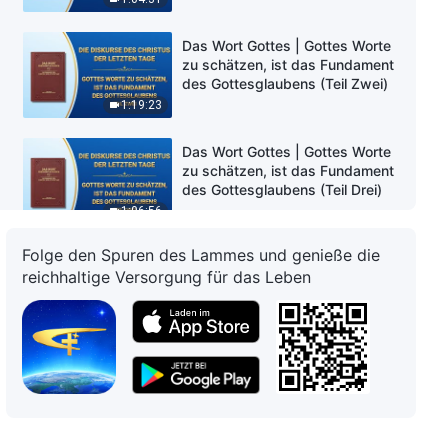
Das Wort Gottes | Gottes Worte
zu schätzen, ist das Fundament
des Gottesglaubens (Teil Zwei)
1:19:23
Das Wort Gottes | Gottes Worte
zu schätzen, ist das Fundament
des Gottesglaubens (Teil Drei)
1:06:56
Folge den Spuren des Lammes und genieße die
Das Wort Gottes | Gottes Worte
reichhaltige Versorgung für das Leben
zu schätzen, ist das Fundament
des Gottesglaubens (Teil Vier)
1:05:56
Das Wort Gottes | Wie die
Menschen in das neue Zeitalter
überwechseln (Teil Eins)
41:25