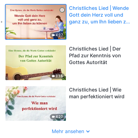
Christliches Lied | Wende
Gott dein Herz voll und
ganz zu, um Ihn lieben zu
können(Lobpreis
deutsch)
4:07
Christliches Lied | Der
Pfad zur Kenntnis von
Gottes Autorität
3:16
Christliches Lied | Wie
man perfektioniert wird
4:20
Mehr ansehen