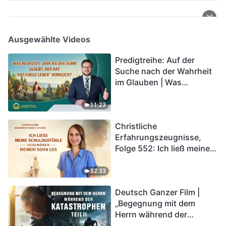
Ausgewählte Videos
Predigtreihe: Auf der
Suche nach der Wahrheit
im Glauben | Was
bedeutet „Wer an den
Sohn glaubt, der hat das
11:23
ewige Leben“ wirklich?
Christliche
Erfahrungszeugnisse,
Folge 552: Ich ließ meine
Schuldgefühle gegenüber
meinem Sohn los
52:33
Deutsch Ganzer Film |
„Begegnung mit dem
Herrn während der
Katastrophen“ (Teil II) | Die