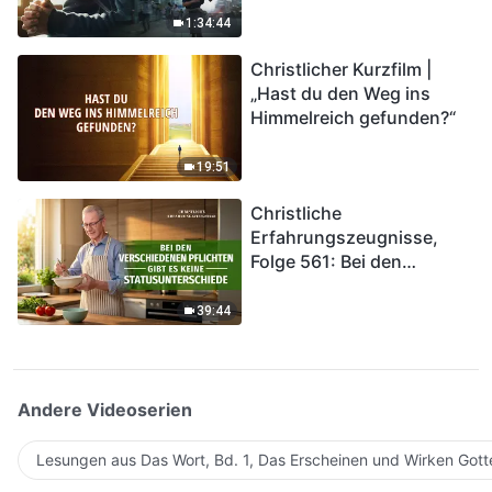
Katastrophen der Endzeit
1:34:44
kommen. Wie können wir
Christlicher Kurzfilm |
in das Königreich Gottes
„Hast du den Weg ins
eintreten?
Himmelreich gefunden?“
19:51
Christliche
Erfahrungszeugnisse,
Folge 561: Bei den
verschiedenen Pflichten
gibt es keine
39:44
Statusunterschiede
Andere Videoserien
Lesungen aus Das Wort, Bd. 1, Das Erscheinen und Wirken Gott