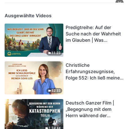
Ausgewählte Videos
Predigtreihe: Auf der
Suche nach der Wahrheit
im Glauben | Was
bedeutet „Wer an den
Sohn glaubt, der hat das
11:23
ewige Leben“ wirklich?
Christliche
Erfahrungszeugnisse,
Folge 552: Ich ließ meine
Schuldgefühle gegenüber
meinem Sohn los
52:33
Deutsch Ganzer Film |
„Begegnung mit dem
Herrn während der
Katastrophen“ (Teil II) | Die
Katastrophen der Endzeit
1:34:44