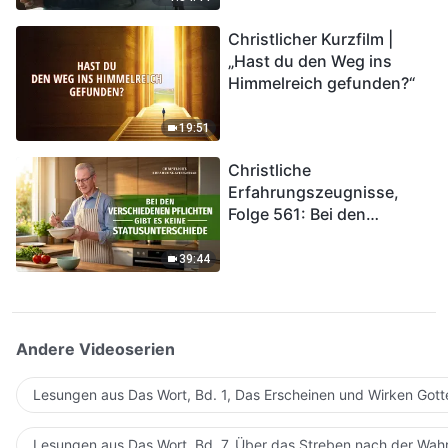
kommen. Wie können wir
Christlicher Kurzfilm |
in das Königreich Gottes
„Hast du den Weg ins
eintreten?
Himmelreich gefunden?“
19:51
Christliche
Erfahrungszeugnisse,
Folge 561: Bei den
verschiedenen Pflichten
gibt es keine
39:44
Statusunterschiede
Andere Videoserien
Lesungen aus Das Wort, Bd. 1, Das Erscheinen und Wirken Gott
Lesungen aus Das Wort, Bd. 7, Über das Streben nach der Wahr