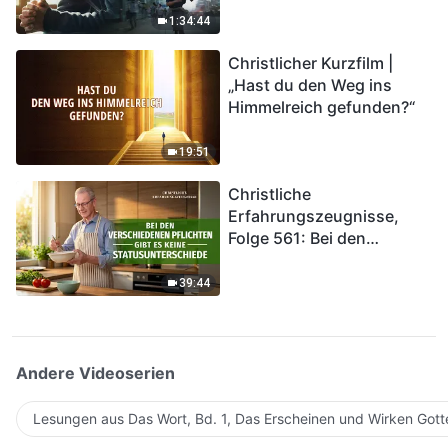
Katastrophen der Endzeit
1:34:44
kommen. Wie können wir
Christlicher Kurzfilm |
in das Königreich Gottes
„Hast du den Weg ins
eintreten?
Himmelreich gefunden?“
19:51
Christliche
Erfahrungszeugnisse,
Folge 561: Bei den
verschiedenen Pflichten
gibt es keine
39:44
Statusunterschiede
Andere Videoserien
Lesungen aus Das Wort, Bd. 1, Das Erscheinen und Wirken Gott