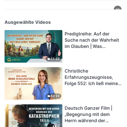
Ausgewählte Videos
Predigtreihe: Auf der
Suche nach der Wahrheit
im Glauben | Was
bedeutet „Wer an den
Sohn glaubt, der hat das
11:23
ewige Leben“ wirklich?
Christliche
Erfahrungszeugnisse,
Folge 552: Ich ließ meine
Schuldgefühle gegenüber
meinem Sohn los
52:33
Deutsch Ganzer Film |
„Begegnung mit dem
Herrn während der
Katastrophen“ (Teil II) | Die