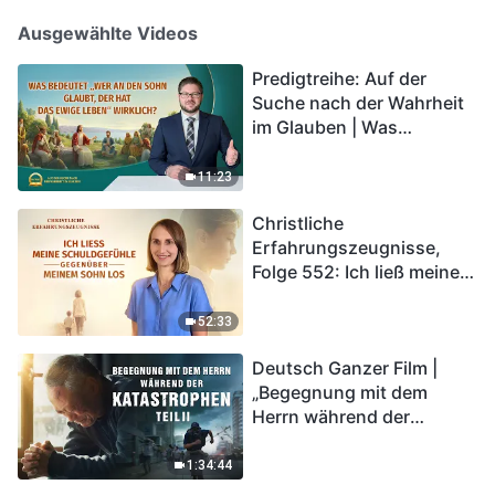
Ausgewählte Videos
Predigtreihe: Auf der
Suche nach der Wahrheit
im Glauben | Was
bedeutet „Wer an den
Sohn glaubt, der hat das
11:23
ewige Leben“ wirklich?
Christliche
Erfahrungszeugnisse,
Folge 552: Ich ließ meine
Schuldgefühle gegenüber
meinem Sohn los
52:33
Deutsch Ganzer Film |
„Begegnung mit dem
Herrn während der
Katastrophen“ (Teil II) | Die
Katastrophen der Endzeit
1:34:44
kommen. Wie können wir