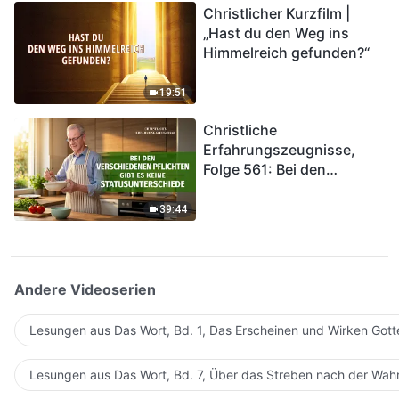
Christlicher Kurzfilm |
in das Königreich Gottes
„Hast du den Weg ins
eintreten?
Himmelreich gefunden?“
19:51
Christliche
Erfahrungszeugnisse,
Folge 561: Bei den
verschiedenen Pflichten
gibt es keine
39:44
Statusunterschiede
Andere Videoserien
Lesungen aus Das Wort, Bd. 1, Das Erscheinen und Wirken Gott
Lesungen aus Das Wort, Bd. 7, Über das Streben nach der Wahr