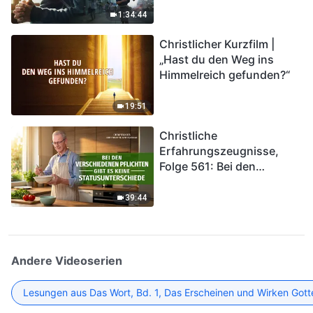
Katastrophen der Endzeit
1:34:44
kommen. Wie können wir
Christlicher Kurzfilm |
in das Königreich Gottes
„Hast du den Weg ins
eintreten?
Himmelreich gefunden?“
19:51
Christliche
Erfahrungszeugnisse,
Folge 561: Bei den
verschiedenen Pflichten
gibt es keine
39:44
Statusunterschiede
Andere Videoserien
Lesungen aus Das Wort, Bd. 1, Das Erscheinen und Wirken Gott