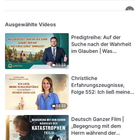
Ausgewählte Videos
Predigtreihe: Auf der
Suche nach der Wahrheit
im Glauben | Was
bedeutet „Wer an den
Sohn glaubt, der hat das
11:23
ewige Leben“ wirklich?
Christliche
Erfahrungszeugnisse,
Folge 552: Ich ließ meine
Schuldgefühle gegenüber
meinem Sohn los
52:33
Deutsch Ganzer Film |
„Begegnung mit dem
Herrn während der
Katastrophen“ (Teil II) | Die