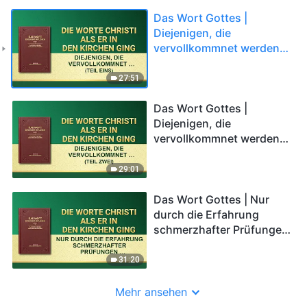
Das Wort Gottes |
Diejenigen, die
vervollkommnet werden
sollen, müssen Läuterung
unterzogen werden (Teil
27:51
Eins)
Das Wort Gottes |
Diejenigen, die
vervollkommnet werden
sollen, müssen Läuterung
unterzogen werden (Teil
29:01
Zwei)
Das Wort Gottes | Nur
durch die Erfahrung
schmerzhafter Prüfungen
kannst du die Lieblichkeit
Gottes kennen
31:20
Mehr ansehen