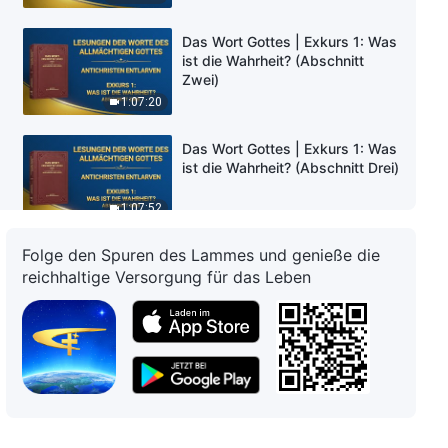
Das Wort Gottes | Exkurs 1: Was
ist die Wahrheit? (Abschnitt
Zwei)
1:07:20
Das Wort Gottes | Exkurs 1: Was
ist die Wahrheit? (Abschnitt Drei)
1:07:52
Folge den Spuren des Lammes und genieße die
Das Wort Gottes | Exkurs 1: Was
ist die Wahrheit? (Abschnitt Vier)
reichhaltige Versorgung für das Leben
42:31
Das Wort Gottes | Exkurs 1: Was
ist die Wahrheit? (Abschnitt
Fünf)
1:03:41