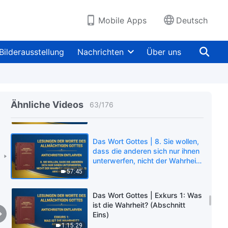
Mobile Apps
Deutsch
Das Wort Gottes | 8. Sie wollen,
dass die anderen sich nur ihnen
Bilderausstellung
Nachrichten
Über uns
unterwerfen, nicht der Wahrheit
oder Gott (Teil 3) (Abschnitt
49:35
Drei)
Das Wort Gottes | 8. Sie wollen,
dass die anderen sich nur ihnen
Ähnliche Videos
63
/
176
unterwerfen, nicht der Wahrheit
oder Gott (Teil 3) (Abschnitt
1:01:44
Vier)
Das Wort Gottes | 8. Sie wollen,
dass die anderen sich nur ihnen
unterwerfen, nicht der Wahrheit
oder Gott (Teil 3) (Abschnitt
57:45
Fünf)
Das Wort Gottes | Exkurs 1: Was
ist die Wahrheit? (Abschnitt
Eins)
1:15:29