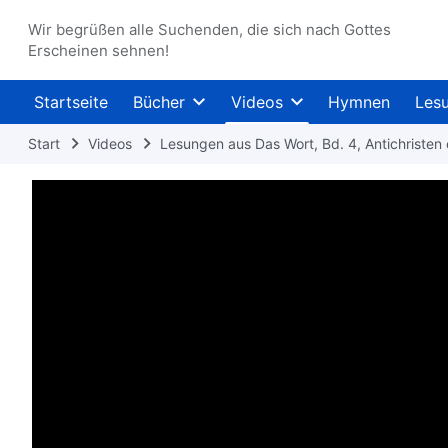
Wir begrüßen alle Suchenden, die sich nach Gottes
Erscheinen sehnen!
Startseite
Bücher
Videos
Hymnen
Les
Start
Videos
Lesungen aus Das Wort, Bd. 4, Antichristen 