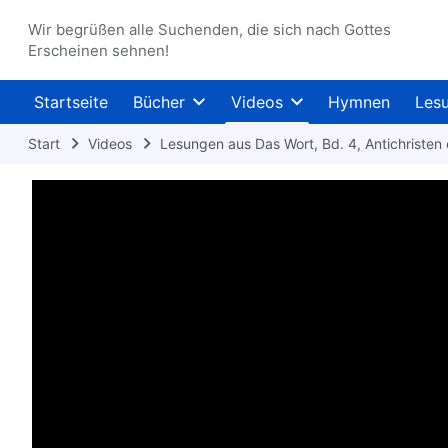
Wir begrüßen alle Suchenden, die sich nach Gottes
Erscheinen sehnen!
Startseite
Bücher
Videos
Hymnen
Les
Start
Videos
Lesungen aus Das Wort, Bd. 4, Antichristen 