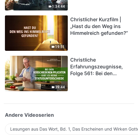
Katastrophen der Endzeit
1:34:44
kommen. Wie können wir
Christlicher Kurzfilm |
in das Königreich Gottes
„Hast du den Weg ins
eintreten?
Himmelreich gefunden?“
19:51
Christliche
Erfahrungszeugnisse,
Folge 561: Bei den
verschiedenen Pflichten
gibt es keine
39:44
Statusunterschiede
Andere Videoserien
Lesungen aus Das Wort, Bd. 1, Das Erscheinen und Wirken Gott