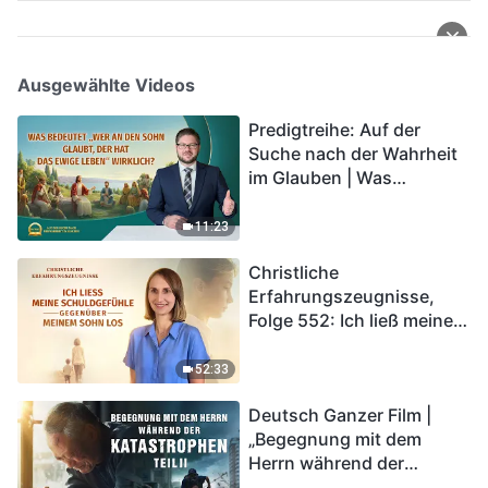
Ausgewählte Videos
Predigtreihe: Auf der
Suche nach der Wahrheit
im Glauben | Was
bedeutet „Wer an den
Sohn glaubt, der hat das
11:23
ewige Leben“ wirklich?
Christliche
Erfahrungszeugnisse,
Folge 552: Ich ließ meine
Schuldgefühle gegenüber
meinem Sohn los
52:33
Deutsch Ganzer Film |
„Begegnung mit dem
Herrn während der
Katastrophen“ (Teil II) | Die