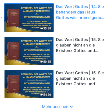
Das Wort Gottes | 14. Sie
behandeln das Haus
Gottes wie ihren eigenen
privaten
Herrschaftsbereich
35:18
(Abschnitt Vier)
Das Wort Gottes | 15. Sie
glauben nicht an die
Existenz Gottes und
leugnen das Wesen
Christi (Teil 1) (Abschnitt
50:35
Eins)
Das Wort Gottes | 15. Sie
glauben nicht an die
Existenz Gottes und
leugnen das Wesen
Christi (Teil 1) (Abschnitt
54:20
Zwei)
Mehr ansehen