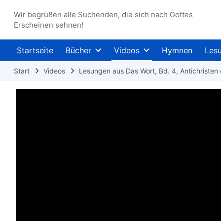
Wir begrüßen alle Suchenden, die sich nach Gottes
Erscheinen sehnen!
Startseite
Bücher
Videos
Hymnen
Les
Start
Videos
Lesungen aus Das Wort, Bd. 4, Antichristen 