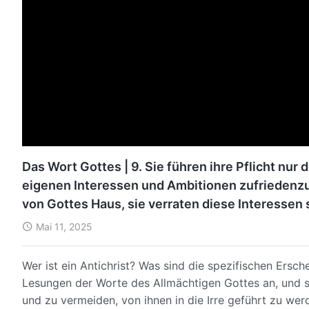
Das Wort Gottes | 9. Sie führen ihre Pflicht nur
eigenen Interessen und Ambitionen zufriedenzus
von Gottes Haus, sie verraten diese Interessen
Ruhm ein (Teil 7) (Abschnitt Drei)
Mai 11, 2025
Wer ist ein Antichrist? Was sind die spezifischen Ersc
Lesungen der Worte des Allmächtigen Gottes an, und s
und zu vermeiden, von ihnen in die Irre geführt zu wer