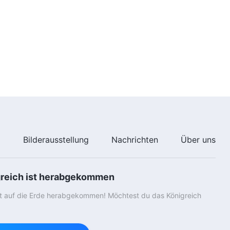
hinweg und ignorieren die
54:24
Anordnungen von Gottes Haus
(Teil 2) (Abschnitt Zwei)
Das Wort Gottes | 10. Sie
verachten die Wahrheit, setzen
sich dreist über Grundsätze
hinweg und ignorieren die
48:49
Anordnungen von Gottes Haus
(Teil 2) (Abschnitt Drei)
Das Wort Gottes | 10. Sie
verachten die Wahrheit, setzen
sich dreist über Grundsätze
hinweg und ignorieren die
47:59
Anordnungen von Gottes Haus
(Teil 3) (Abschnitt Eins)
Das Wort Gottes | 10. Sie
e
Bilderausstellung
Nachrichten
Über uns
verachten die Wahrheit, setzen
sich dreist über Grundsätze
hinweg und ignorieren die
43:29
Anordnungen von Gottes Haus
greich ist herabgekommen
(Teil 3) (Abschnitt Zwei)
Das Wort Gottes | 10. Sie
st auf die Erde herabgekommen! Möchtest du das Königreich
verachten die Wahrheit, setzen
sich dreist über Grundsätze
hinweg und ignorieren die
52:24
Anordnungen von Gottes Haus