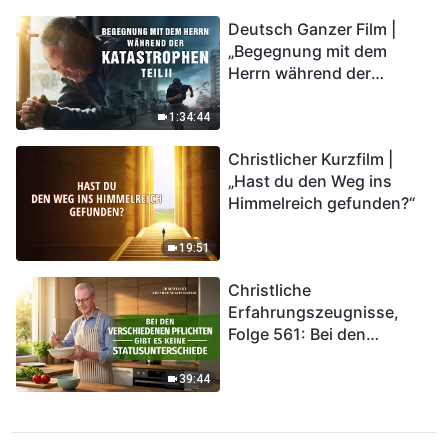
Deutsch Ganzer Film |
„Begegnung mit dem
Herrn während der
Katastrophen“ (Teil II) | Die
Katastrophen der Endzeit
1:34:44
kommen. Wie können wir
Christlicher Kurzfilm |
in das Königreich Gottes
„Hast du den Weg ins
eintreten?
Himmelreich gefunden?“
19:51
Christliche
Erfahrungszeugnisse,
Folge 561: Bei den
verschiedenen Pflichten
gibt es keine
39:44
Statusunterschiede