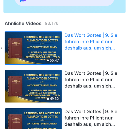
Ähnliche Videos
93
/
176
Das Wort Gottes | 9. Sie
führen ihre Pflicht nur
deshalb aus, um sich
hervorzuheben und ihre
eigenen Interessen und
55:47
Ambitionen
zufriedenzustellen; nie
Das Wort Gottes | 9. Sie
berücksichtigen sie die
führen ihre Pflicht nur
Interessen von Gottes
deshalb aus, um sich
Haus, sie verraten diese
hervorzuheben und ihre
Interessen sogar und
eigenen Interessen und
49:30
tauschen sie gegen
Ambitionen
persönlichen Ruhm ein
zufriedenzustellen; nie
Das Wort Gottes | 9. Sie
(Teil 6) (Abschnitt Drei)
berücksichtigen sie die
führen ihre Pflicht nur
Interessen von Gottes
deshalb aus, um sich