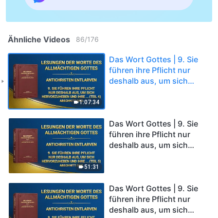
Ähnliche Videos
86
/
176
Das Wort Gottes | 9. Sie
führen ihre Pflicht nur
deshalb aus, um sich
hervorzuheben und ihre
eigenen Interessen und
1:07:34
Ambitionen
zufriedenzustellen; nie
Das Wort Gottes | 9. Sie
berücksichtigen sie die
führen ihre Pflicht nur
Interessen von Gottes
deshalb aus, um sich
Haus, sie verraten diese
hervorzuheben und ihre
Interessen sogar und
eigenen Interessen und
51:31
tauschen sie gegen
Ambitionen
persönlichen Ruhm ein
zufriedenzustellen; nie
Das Wort Gottes | 9. Sie
(Teil 4) (Abschnitt Drei)
berücksichtigen sie die
führen ihre Pflicht nur
Interessen von Gottes
deshalb aus, um sich