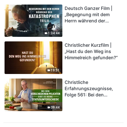
Deutsch Ganzer Film |
„Begegnung mit dem
Herrn während der
Katastrophen“ (Teil II) | Die
Katastrophen der Endzeit
1:34:44
kommen. Wie können wir
Christlicher Kurzfilm |
in das Königreich Gottes
„Hast du den Weg ins
eintreten?
Himmelreich gefunden?“
19:51
Christliche
Erfahrungszeugnisse,
Folge 561: Bei den
verschiedenen Pflichten
gibt es keine
39:44
Statusunterschiede