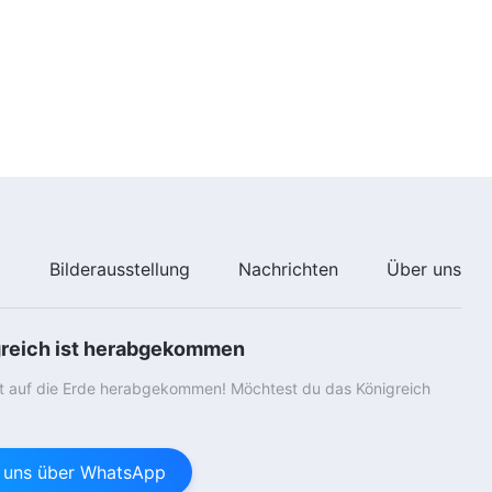
oder Gott (Teil 2) (Abschnitt
59:42
Sechs)
Das Wort Gottes | 8. Sie wollen,
dass die anderen sich nur ihnen
unterwerfen, nicht der Wahrheit
oder Gott (Teil 2) (Abschnitt
56:53
Sieben)
Das Wort Gottes | 8. Sie wollen,
dass die anderen sich nur ihnen
unterwerfen, nicht der Wahrheit
oder Gott (Teil 3) (Abschnitt
50:23
Eins)
e
Bilderausstellung
Nachrichten
Über uns
Das Wort Gottes | 8. Sie wollen,
dass die anderen sich nur ihnen
unterwerfen, nicht der Wahrheit
greich ist herabgekommen
oder Gott (Teil 3) (Abschnitt
1:19:04
Zwei)
st auf die Erde herabgekommen! Möchtest du das Königreich
Das Wort Gottes | 8. Sie wollen,
dass die anderen sich nur ihnen
unterwerfen, nicht der Wahrheit
e uns über WhatsApp
oder Gott (Teil 3) (Abschnitt
49:35