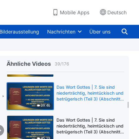
betrügerisch (Teil 2) (Abschnitt
Sechs)
1:04:18
Mobile Apps
Deutsch
Das Wort Gottes | 7. Sie sind
niederträchtig, heimtückisch und
Bilderausstellung
Nachrichten
Über uns
betrügerisch (Teil 3) (Abschnitt
Eins)
54:29
Das Wort Gottes | 7. Sie sind
niederträchtig, heimtückisch und
Ähnliche Videos
39
/
176
betrügerisch (Teil 3) (Abschnitt
Zwei)
39:25
Das Wort Gottes | 7. Sie sind
niederträchtig, heimtückisch und
betrügerisch (Teil 3) (Abschnitt
Drei)
39:46
Das Wort Gottes | 7. Sie sind
niederträchtig, heimtückisch und
betrügerisch (Teil 3) (Abschnitt
Vier)
45:39