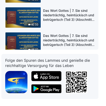
Das Wort Gottes | 7. Sie sind
niederträchtig, heimtückisch und
betrügerisch (Teil 3) (Abschnitt
Fünf)
40:50
Das Wort Gottes | 7. Sie sind
niederträchtig, heimtückisch und
betrügerisch (Teil 3) (Abschnitt
Sechs)
48:37
Folge den Spuren des Lammes und genieße die
Das Wort Gottes | 7. Sie sind
reichhaltige Versorgung für das Leben
niederträchtig, heimtückisch und
betrügerisch (Teil 3) (Abschnitt
Sieben)
53:54
Das Wort Gottes | 7. Sie sind
niederträchtig, heimtückisch und
betrügerisch (Teil 3) (Abschnitt
Acht)
37:39