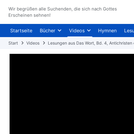
Wir begrüßen alle Suchenden, die sich nach Gottes
Erscheinen sehnen!
Startseite
Bücher
Videos
Hymnen
Les
Start
Videos
Lesungen aus Das Wort, Bd. 4, Antichristen 