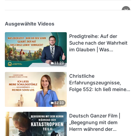
Ausgewählte Videos
Predigtreihe: Auf der
Suche nach der Wahrheit
im Glauben | Was
bedeutet „Wer an den
Sohn glaubt, der hat das
11:23
ewige Leben“ wirklich?
Christliche
Erfahrungszeugnisse,
Folge 552: Ich ließ meine
Schuldgefühle gegenüber
meinem Sohn los
52:33
Deutsch Ganzer Film |
„Begegnung mit dem
Herrn während der
Katastrophen“ (Teil II) | Die