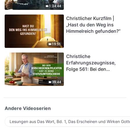
Katastrophen der Endzeit
1:34:44
kommen. Wie können wir
Christlicher Kurzfilm |
in das Königreich Gottes
„Hast du den Weg ins
eintreten?
Himmelreich gefunden?“
19:51
Christliche
Erfahrungszeugnisse,
Folge 561: Bei den
verschiedenen Pflichten
gibt es keine
39:44
Statusunterschiede
Andere Videoserien
Lesungen aus Das Wort, Bd. 1, Das Erscheinen und Wirken Gott