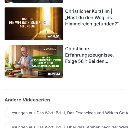
kommen. Wie können wir
Christlicher Kurzfilm |
in das Königreich Gottes
„Hast du den Weg ins
eintreten?
Himmelreich gefunden?“
19:51
Christliche
Erfahrungszeugnisse,
Folge 561: Bei den
verschiedenen Pflichten
gibt es keine
39:44
Statusunterschiede
Andere Videoserien
Lesungen aus Das Wort, Bd. 1, Das Erscheinen und Wirken Gott
Lesungen aus Das Wort, Bd. 7, Über das Streben nach der Wahr