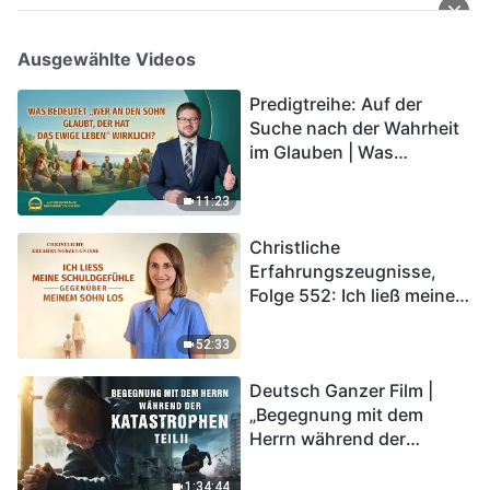
Ausgewählte Videos
Predigtreihe: Auf der
Suche nach der Wahrheit
im Glauben | Was
bedeutet „Wer an den
Sohn glaubt, der hat das
11:23
ewige Leben“ wirklich?
Christliche
Erfahrungszeugnisse,
Folge 552: Ich ließ meine
Schuldgefühle gegenüber
meinem Sohn los
52:33
Deutsch Ganzer Film |
„Begegnung mit dem
Herrn während der
Katastrophen“ (Teil II) | Die
Katastrophen der Endzeit
1:34:44