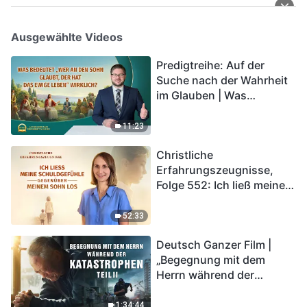
Ausgewählte Videos
Predigtreihe: Auf der
Suche nach der Wahrheit
im Glauben | Was
bedeutet „Wer an den
Sohn glaubt, der hat das
11:23
ewige Leben“ wirklich?
Christliche
Erfahrungszeugnisse,
Folge 552: Ich ließ meine
Schuldgefühle gegenüber
meinem Sohn los
52:33
Deutsch Ganzer Film |
„Begegnung mit dem
Herrn während der
Katastrophen“ (Teil II) | Die
Katastrophen der Endzeit
1:34:44