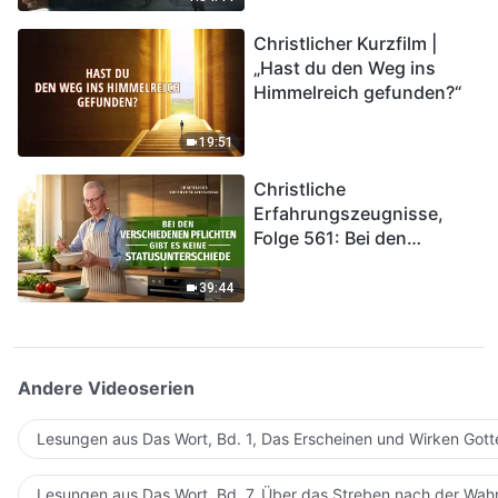
kommen. Wie können wir
Christlicher Kurzfilm |
in das Königreich Gottes
„Hast du den Weg ins
eintreten?
Himmelreich gefunden?“
19:51
Christliche
Erfahrungszeugnisse,
Folge 561: Bei den
verschiedenen Pflichten
gibt es keine
39:44
Statusunterschiede
Andere Videoserien
Lesungen aus Das Wort, Bd. 1, Das Erscheinen und Wirken Gott
Lesungen aus Das Wort, Bd. 7, Über das Streben nach der Wahr