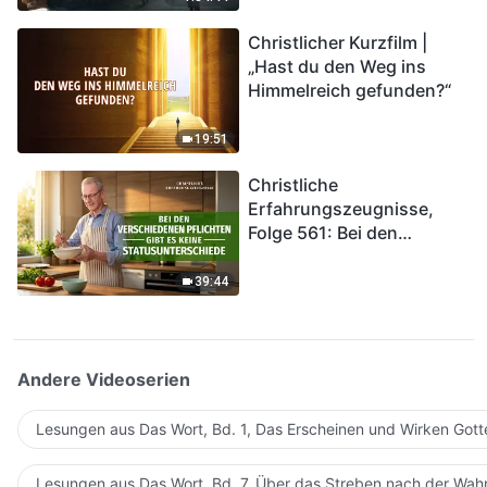
kommen. Wie können wir
Christlicher Kurzfilm |
in das Königreich Gottes
„Hast du den Weg ins
eintreten?
Himmelreich gefunden?“
19:51
Christliche
Erfahrungszeugnisse,
Folge 561: Bei den
verschiedenen Pflichten
gibt es keine
39:44
Statusunterschiede
Andere Videoserien
Lesungen aus Das Wort, Bd. 1, Das Erscheinen und Wirken Gott
Lesungen aus Das Wort, Bd. 7, Über das Streben nach der Wahr