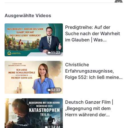
Ausgewählte Videos
Predigtreihe: Auf der
Suche nach der Wahrheit
im Glauben | Was
bedeutet „Wer an den
Sohn glaubt, der hat das
11:23
ewige Leben“ wirklich?
Christliche
Erfahrungszeugnisse,
Folge 552: Ich ließ meine
Schuldgefühle gegenüber
meinem Sohn los
52:33
Deutsch Ganzer Film |
„Begegnung mit dem
Herrn während der
Katastrophen“ (Teil II) | Die
Katastrophen der Endzeit
1:34:44