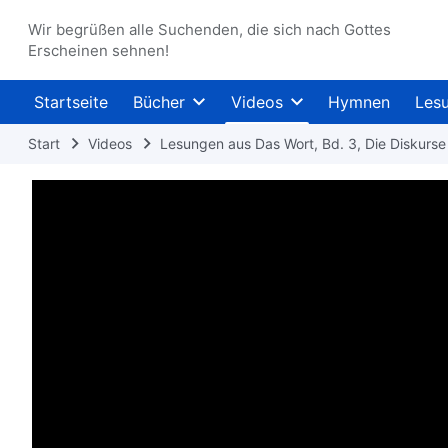
Wir begrüßen alle Suchenden, die sich nach Gottes
Erscheinen sehnen!
Startseite
Bücher
Videos
Hymnen
Les
Start
Videos
Lesungen aus Das Wort, Bd. 3, Die Diskurse