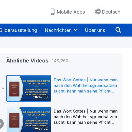
hilfreich (Teil Eins)
38:44
Mobile Apps
Deutsch
Das Wort Gottes | Nur
Selbsterkenntnis ist beim
Streben nach der Wahrheit
Bilderausstellung
Nachrichten
Über uns
hilfreich (Teil Zwei)
46:16
Das Wort Gottes | Nur
Selbsterkenntnis ist beim
Streben nach der Wahrheit
Ähnliche Videos
148
/
260
hilfreich (Teil Drei)
34:29
Das Wort Gottes | Nur wenn man
nach den Wahrheitsgrundsätzen
sucht, kann man seine Pflicht
gut ausführen (Teil Eins)
47:38
Das Wort Gottes | Nur wenn man
nach den Wahrheitsgrundsätzen
sucht, kann man seine Pflicht
gut ausführen (Teil Zwei)
57:52