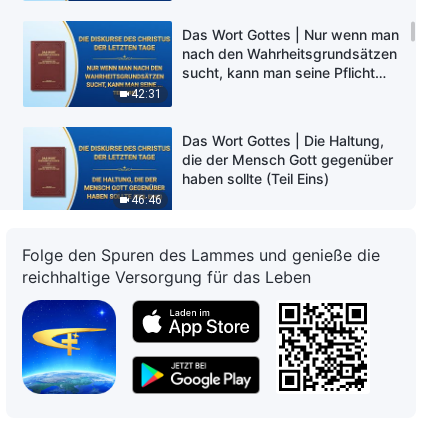
Das Wort Gottes | Nur wenn man
nach den Wahrheitsgrundsätzen
sucht, kann man seine Pflicht
gut ausführen (Teil Drei)
42:31
Das Wort Gottes | Die Haltung,
die der Mensch Gott gegenüber
haben sollte (Teil Eins)
46:46
Das Wort Gottes | Die Haltung,
Folge den Spuren des Lammes und genieße die
die der Mensch Gott gegenüber
reichhaltige Versorgung für das Leben
haben sollte (Teil Zwei)
1:08:56
Das Wort Gottes | Die Haltung,
die der Mensch Gott gegenüber
haben sollte (Teil Drei)
1:01:06