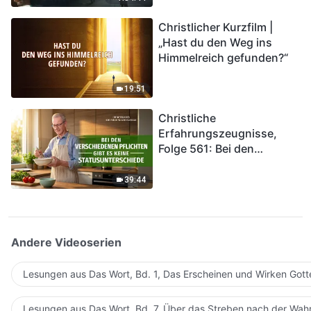
kommen. Wie können wir
Christlicher Kurzfilm |
in das Königreich Gottes
„Hast du den Weg ins
eintreten?
Himmelreich gefunden?“
19:51
Christliche
Erfahrungszeugnisse,
Folge 561: Bei den
verschiedenen Pflichten
gibt es keine
39:44
Statusunterschiede
Andere Videoserien
Lesungen aus Das Wort, Bd. 1, Das Erscheinen und Wirken Gott
Lesungen aus Das Wort, Bd. 7, Über das Streben nach der Wahr