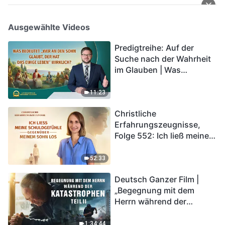
Ausgewählte Videos
Predigtreihe: Auf der
Suche nach der Wahrheit
im Glauben | Was
bedeutet „Wer an den
Sohn glaubt, der hat das
11:23
ewige Leben“ wirklich?
Christliche
Erfahrungszeugnisse,
Folge 552: Ich ließ meine
Schuldgefühle gegenüber
meinem Sohn los
52:33
Deutsch Ganzer Film |
„Begegnung mit dem
Herrn während der
Katastrophen“ (Teil II) | Die
Katastrophen der Endzeit
1:34:44