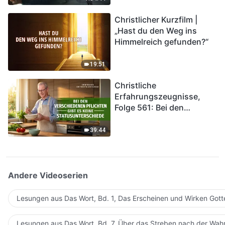
kommen. Wie können wir
Christlicher Kurzfilm |
in das Königreich Gottes
„Hast du den Weg ins
eintreten?
Himmelreich gefunden?“
19:51
Christliche
Erfahrungszeugnisse,
Folge 561: Bei den
verschiedenen Pflichten
gibt es keine
39:44
Statusunterschiede
Andere Videoserien
Lesungen aus Das Wort, Bd. 1, Das Erscheinen und Wirken Gott
Lesungen aus Das Wort, Bd. 7, Über das Streben nach der Wahr