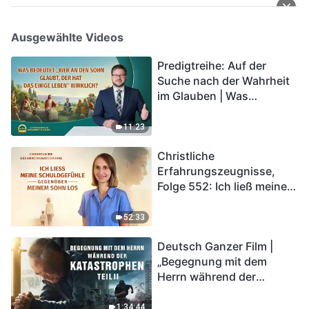
Ausgewählte Videos
Predigtreihe: Auf der
Suche nach der Wahrheit
im Glauben | Was
bedeutet „Wer an den
Sohn glaubt, der hat das
11:23
ewige Leben“ wirklich?
Christliche
Erfahrungszeugnisse,
Folge 552: Ich ließ meine
Schuldgefühle gegenüber
meinem Sohn los
52:33
Deutsch Ganzer Film |
„Begegnung mit dem
Herrn während der
Katastrophen“ (Teil II) | Die
Katastrophen der Endzeit
1:34:44