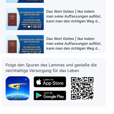
(1) (Teil Drei)
Das Wort Gottes | Nur indem
man seine Auffassungen auflöst,
kann man den richtigen Weg des
Gottesglaubens einschlagen (1)
1:02:53
(Teil Vier)
Das Wort Gottes | Nur indem
man seine Auffassungen auflöst,
kann man den richtigen Weg des
Glaubens an Gott einschlagen
1:08:45
(2) (Teil Eins)
Folge den Spuren des Lammes und genieße die
Das Wort Gottes | Nur indem
reichhaltige Versorgung für das Leben
man seine Auffassungen auflöst,
kann man den richtigen Weg des
Glaubens an Gott einschlagen
1:03:33
(2) (Teil Zwei)
Das Wort Gottes | Nur indem
man seine Auffassungen auflöst,
kann man den richtigen Weg des
Glaubens an Gott einschlagen
1:18:43
(2) (Teil Drei)