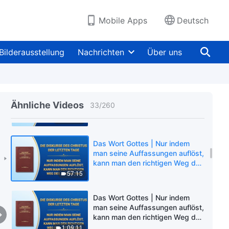
Mobile Apps
Deutsch
Das Wort Gottes | Nur im
Praktizieren der Wahrheit liegt
Bilderausstellung
Nachrichten
Über uns
der Lebenseintritt (Teil Drei)
1:20:00
Das Wort Gottes | Nur indem
man seine Auffassungen auflöst,
Ähnliche Videos
33
/
260
kann man den richtigen Weg des
Glaubens an Gott einschlagen
1:05:59
(1) (Teil Eins)
Das Wort Gottes | Nur indem
man seine Auffassungen auflöst,
kann man den richtigen Weg des
Glaubens an Gott einschlagen
57:15
(1) (Teil Zwei)
Das Wort Gottes | Nur indem
man seine Auffassungen auflöst,
kann man den richtigen Weg des
Glaubens an Gott einschlagen
1:09:11