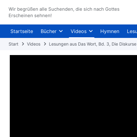
Wir begrüßen alle Suchenden, die sich nach Gottes
Erscheinen sehnen!
Startseite
Bücher
Videos
Hymnen
Les
Start
Videos
Lesungen aus Das Wort, Bd. 3, Die Diskurse