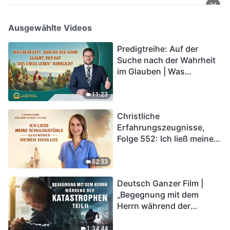
Ausgewählte Videos
Predigtreihe: Auf der
Suche nach der Wahrheit
im Glauben | Was
bedeutet „Wer an den
Sohn glaubt, der hat das
11:23
ewige Leben“ wirklich?
Christliche
Erfahrungszeugnisse,
Folge 552: Ich ließ meine
Schuldgefühle gegenüber
meinem Sohn los
52:33
Deutsch Ganzer Film |
„Begegnung mit dem
Herrn während der
Katastrophen“ (Teil II) | Die
Katastrophen der Endzeit
1:34:44