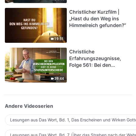
kommen. Wie können wir
Christlicher Kurzfilm |
in das Königreich Gottes
„Hast du den Weg ins
eintreten?
Himmelreich gefunden?“
19:51
Christliche
Erfahrungszeugnisse,
Folge 561: Bei den
verschiedenen Pflichten
gibt es keine
39:44
Statusunterschiede
Andere Videoserien
Lesungen aus Das Wort, Bd. 1, Das Erscheinen und Wirken Gott
Lesungen aus Das Wort, Bd. 7, Über das Streben nach der Wahr