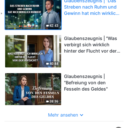
Glaubenszeugnis | "Das
Streben nach Ruhm und
Gewinn hat mich wirklich
ruiniert"
42:43
Glaubenszeugnis | "Was
verbirgt sich wirklich
hinter der Flucht vor der
Aufsicht?"
40:44
Glaubenszeugnis |
"Befreiung von den
Fesseln des Geldes"
38:36
Mehr ansehen