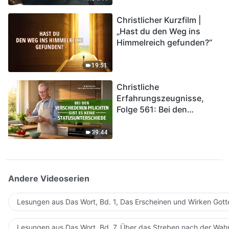
kommen. Wie können wir
Christlicher Kurzfilm |
in das Königreich Gottes
„Hast du den Weg ins
eintreten?
Himmelreich gefunden?“
19:51
Christliche
Erfahrungszeugnisse,
Folge 561: Bei den
verschiedenen Pflichten
gibt es keine
39:44
Statusunterschiede
Andere Videoserien
Lesungen aus Das Wort, Bd. 1, Das Erscheinen und Wirken Gott
Lesungen aus Das Wort, Bd. 7, Über das Streben nach der Wahr