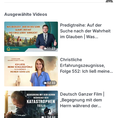
Ausgewählte Videos
Predigtreihe: Auf der
Suche nach der Wahrheit
im Glauben | Was
bedeutet „Wer an den
Sohn glaubt, der hat das
11:23
ewige Leben“ wirklich?
Christliche
Erfahrungszeugnisse,
Folge 552: Ich ließ meine
Schuldgefühle gegenüber
meinem Sohn los
52:33
Deutsch Ganzer Film |
„Begegnung mit dem
Herrn während der
Katastrophen“ (Teil II) | Die
Katastrophen der Endzeit
1:34:44