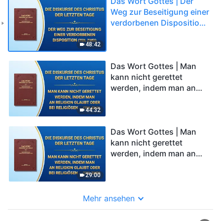
Das Wort Gottes | Der
Weg zur Beseitigung einer
verdorbenen Disposition
(Teil Zwei)
48:42
Das Wort Gottes | Man
kann nicht gerettet
werden, indem man an
Religion glaubt oder bei
religiösen Zeremonien
44:32
mitmacht (Teil Eins)
Das Wort Gottes | Man
kann nicht gerettet
werden, indem man an
Religion glaubt oder bei
religiösen Zeremonien
29:00
mitmacht (Teil Zwei)
Mehr ansehen