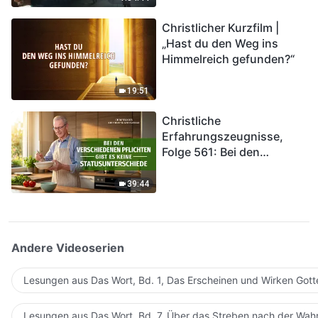
kommen. Wie können wir
Christlicher Kurzfilm |
in das Königreich Gottes
„Hast du den Weg ins
eintreten?
Himmelreich gefunden?“
19:51
Christliche
Erfahrungszeugnisse,
Folge 561: Bei den
verschiedenen Pflichten
gibt es keine
39:44
Statusunterschiede
Andere Videoserien
Lesungen aus Das Wort, Bd. 1, Das Erscheinen und Wirken Gott
Lesungen aus Das Wort, Bd. 7, Über das Streben nach der Wahr