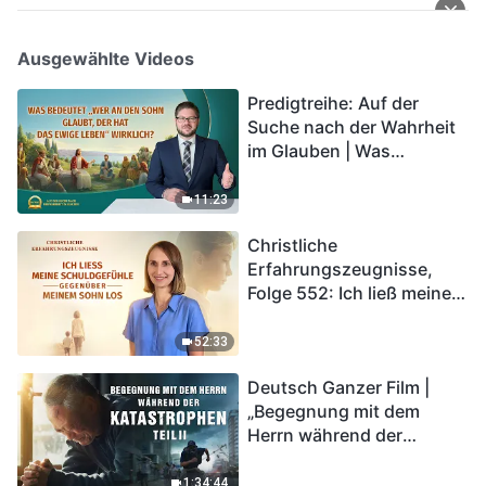
Ausgewählte Videos
Predigtreihe: Auf der
Suche nach der Wahrheit
im Glauben | Was
bedeutet „Wer an den
Sohn glaubt, der hat das
11:23
ewige Leben“ wirklich?
Christliche
Erfahrungszeugnisse,
Folge 552: Ich ließ meine
Schuldgefühle gegenüber
meinem Sohn los
52:33
Deutsch Ganzer Film |
„Begegnung mit dem
Herrn während der
Katastrophen“ (Teil II) | Die
Katastrophen der Endzeit
1:34:44